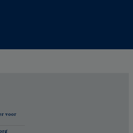
er voor
org