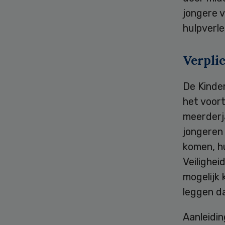
jongere v
hulpverl
Verpli
De Kinde
het voor
meerderj
jongeren 
komen, hu
Veilighei
mogelijk
leggen da
Aanleidin