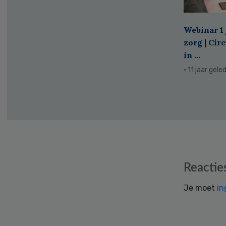
Webinar 1 
zorg | Cir
in ...
· 11 jaar gele
Reader
Reactie
Interactions
Je moet
in