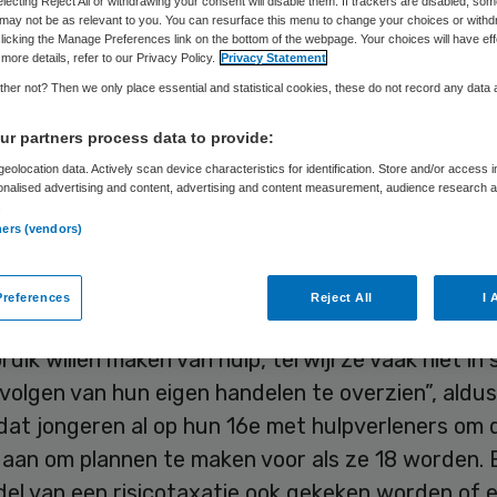
electing Reject All or withdrawing your consent will disable them. If trackers are disabled, so
Skipr Redactie
21 mei 2015
,
05:42
29 keer gelezen
may not be as relevant to you. You can resurface this menu to change your choices or withd
licking the Manage Preferences link on the bottom of the webpage. Your choices will have eff
more details, refer to our Privacy Policy.
Privacy Statement
her not? Then we only place essential and statistical cookies, these do not record any data
eren in de jeugdzorg “vallen in een gat” als ze in
er hebben of een plek waar ze zorg krijgen. Daar
r partners process data to provide:
budsman Marc Dullaert dat jeugdbeschermers,
eolocation data. Actively scan device characteristics for identification. Store and/or access 
onalised advertising and content, advertising and content measurement, audience research 
eners en gemeenten samen maatregelen moeten tr
.
ners (vendors)
moet verplichte hulpverlening mogelijk zijn.
 worden ongeveer zesduizend kinderen die onder 
references
Reject All
I 
scherming vallen volwassen. “Ze mogen dan zelf b
ruik willen maken van hulp, terwijl ze vaak niet in 
olgen van hun eigen handelen te overzien”, aldus 
 dat jongeren al op hun 16e met hulpverleners om 
aan om plannen te maken voor als ze 18 worden. 
del van een risicotaxatie ook gekeken worden of 