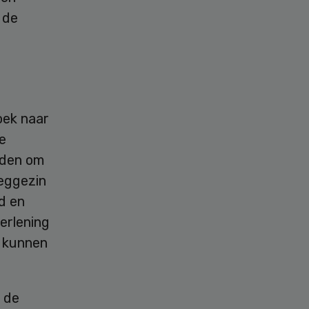
 de
oek naar
e
eden om
eeggezin
d en
erlening
p kunnen
d de