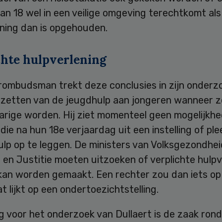
an 18 wel in een veilige omgeving terechtkomt als
ening dan is opgehouden.
chte hulpverlening
rombudsman trekt deze conclusies in zijn onderz
tzetten van de jeugdhulp aan jongeren wanneer z
arige worden. Hij ziet momenteel geen mogelijkh
die na hun 18e verjaardag uit een instelling of pl
lp op te leggen. De ministers van Volksgezondhei
d en Justitie moeten uitzoeken of verplichte hulpv
 kan worden gemaakt. Een rechter zou dan iets o
t lijkt op een ondertoezichtstelling.
g voor het onderzoek van Dullaert is de zaak ron