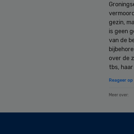
Groningse
vermoord
gezin, ma
is geen g
van de be
bijbehor
over de z
tbs, haar
Reageer op d
Meer over:
Secondary
Sidebar