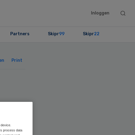
Searc
Inloggen
this
websit
Partners
Skipr
99
Skipr
22
Primary
Sidebar
en
Print
en’
 device.
rs process data