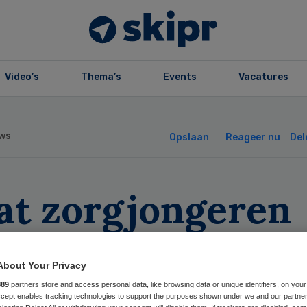
Video’s
Thema’s
Events
Vacatures
ws
Opslaan
Reageer nu
Del
aat zorgjongeren
 18 jaar niet vall
About Your Privacy
889
partners store and access personal data, like browsing data or unique identifiers, on your
Accept enables tracking technologies to support the purposes shown under we and our partne