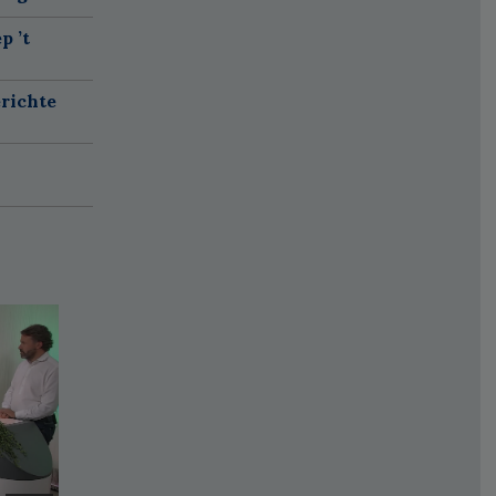
p ’t
richte