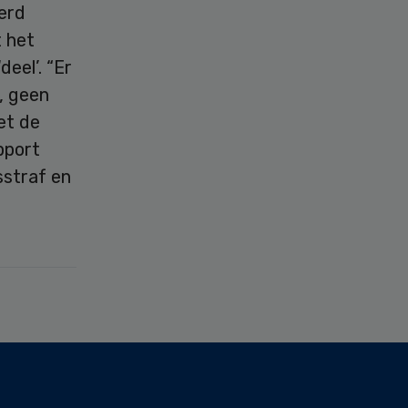
werd
 het
deel’. “Er
, geen
et de
pport
sstraf en