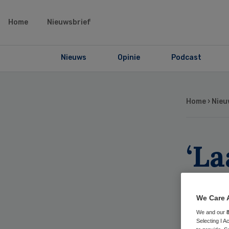
Home
Nieuwsbrief
Nieuws
Opinie
Podcast
Home
›
Nieu
‘L
van
We Care 
We and our
Selecting I 