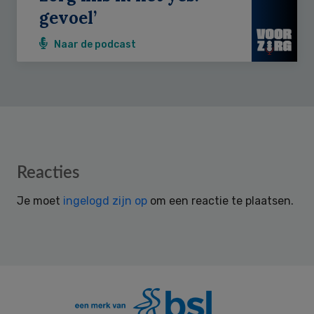
gevoel’
Naar de podcast
Reader
Reacties
Interactions
Je moet
ingelogd zijn op
om een reactie te plaatsen.