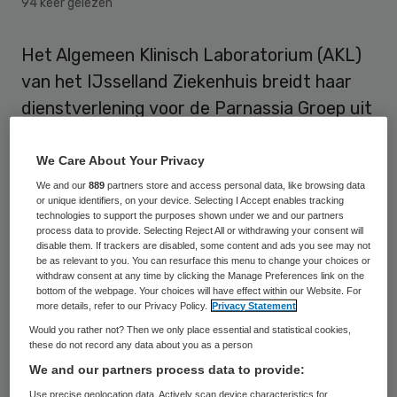
94 keer gelezen
Het Algemeen Klinisch Laboratorium (AKL)
van het IJsselland Ziekenhuis breidt haar
dienstverlening voor de Parnassia Groep uit
naar de regio Haaglanden. Het AKL doet al
sinds 2012 de laboratoriumdiagnostiek voor
We Care About Your Privacy
de Parnassia Groep in de regio Rotterdam.
We and our
889
partners store and access personal data, like browsing data
or unique identifiers, on your device. Selecting I Accept enables tracking
technologies to support the purposes shown under we and our partners
Met de ondertekening van het vernieuwde
process data to provide. Selecting Reject All or withdrawing your consent will
disable them. If trackers are disabled, some content and ads you see may not
contract is voor alle cliënten van de
be as relevant to you. You can resurface this menu to change your choices or
withdraw consent at any time by clicking the Manage Preferences link on the
Parnassia Groep in hun directe
bottom of the webpage. Your choices will have effect within our Website. For
more details, refer to our Privacy Policy.
Privacy Statement
leefomgeving laboratoriumdiagnostiek
Would you rather not? Then we only place essential and statistical cookies,
beschikbaar. Het gaat hierbij om mensen
these do not record any data about you as a person
met ernstig psychiatrische aandoeningen
We and our partners process data to provide:
en verslavingsproblemen.
Use precise geolocation data. Actively scan device characteristics for