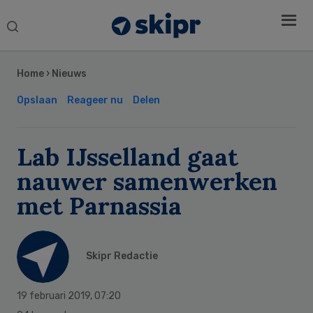
Search
this
Secondary
website
Sidebar
Home
›
Nieuws
Opslaan
Reageer nu
Delen
Lab IJsselland gaat
nauwer samenwerken
met Parnassia
Skipr Redactie
19 februari 2019
,
07:20