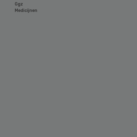
Ggz
Medicijnen
Primary
Sidebar