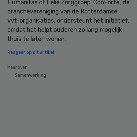
Humanitas of Lelie Zorggroep. ConForte, de
branchevereniging van de Rotterdamse
vvt-organisaties, ondersteunt het initiatief,
omdat het helpt ouderen zo lang mogelijk
thuis te laten wonen.
Reageer op dit artikel
Meer over:
Samenwerking
Primary
Sidebar