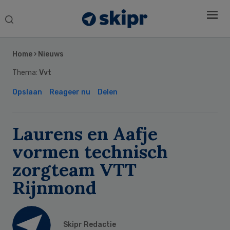
Search
this
Secondary
website
Sidebar
Home
›
Nieuws
Thema:
Vvt
Opslaan
Reageer nu
Delen
Laurens en Aafje
vormen technisch
zorgteam VTT
Rijnmond
Skipr Redactie