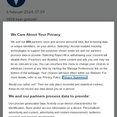
6 februari 2024
,
07:59
1458 keer gelezen
De verpleegkundig technische teams van
We Care About Your Privacy
Aafje en Laurens zijn op maandag 5
We and our
889
partners store and access personal data, like browsing data
februari samengevoegd tot het
or unique identifiers, on your device. Selecting I Accept enables tracking
technologies to support the purposes shown under we and our partners
verpleegkundig technisch team Rijnmond:
process data to provide. Selecting Reject All or withdrawing your consent will
disable them. If trackers are disabled, some content and ads you see may not
VTT Rijnmond.
be as relevant to you. You can resurface this menu to change your choices or
withdraw consent at any time by clicking the Manage Preferences link on the
bottom of the webpage. Your choices will have effect within our Website. For
more details, refer to our Privacy Policy.
Privacy Statement
De verpleegkundig technische teams van
Would you rather not? Then we only place essential and statistical cookies,
Aafje en Laurens leveren hoogcomplexe
these do not record any data about you as a person
zorg bij mensen thuis. Tot hun werk behoort
We and our partners process data to provide:
onder meer het toedienen van medicatie via
Use precise geolocation data. Actively scan device characteristics for
identification. Store and/or access information on a device. Personalised
een infuus, behandeling met chemo- of
advertising and content, advertising and content measurement, audience
research and services development.