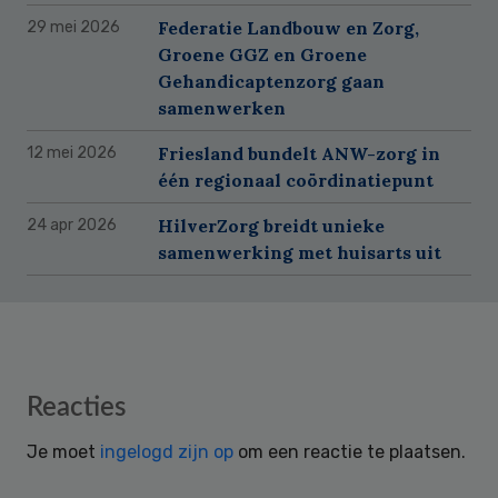
Federatie Landbouw en Zorg,
29 mei 2026
Groene GGZ en Groene
Gehandicaptenzorg gaan
samenwerken
Friesland bundelt ANW-zorg in
12 mei 2026
één regionaal coördinatiepunt
HilverZorg breidt unieke
24 apr 2026
samenwerking met huisarts uit
Reader
Reacties
Interactions
Je moet
ingelogd zijn op
om een reactie te plaatsen.