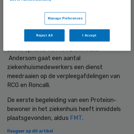
nieuwssite FMT.
Manage Preferences
Ter voorbereiding op de samenwerking
hebben medewerkers van de zorgcentra
Reject All
I Accept
meegelopen op de afdelingen orthopedie en
acute opname van het ziekenhuis.
Andersom gaat een aantal
ziekenhuismedewerkers een dienst
meedraaien op de verpleegafdelingen van
RCG en Roncalli.
De eerste begeleiding van een Proteion-
bewoner in het ziekenhuis heeft inmiddels
plaatsgevonden, aldus
FMT
.
Reageer op dit artikel