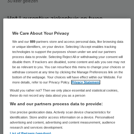
30 keer gelezen
Het Laurentius ziekenhuis en twee
Roermondse zorgcentra van Proteion
We Care About Your Privacy
starten een proef waarbij dementerende
We and our
889
partners store and access personal data, like browsing data
ouderen die in het ziekenhuis moeten
or unique identifiers, on your device. Selecting I Accept enables tracking
technologies to support the purposes shown under we and our partners
worden opgenomen toch de bekende
process data to provide. Selecting Reject All or withdrawing your consent will
gezichten uit het zorgcentrum om zich
disable them. If trackers are disabled, some content and ads you see may not
be as relevant to you. You can resurface this menu to change your choices or
heen hebben.
withdraw consent at any time by clicking the Manage Preferences link on the
bottom of the webpage. Your choices will have effect within our Website. For
more details, refer to our Privacy Policy.
Privacy Statement
Wanneer dementerende bewoners van de
Would you rather not? Then we only place essential and statistical cookies,
zorgcentra RCG en Roncalli worden
these do not record any data about you as a person
We and our partners process data to provide:
opgenomen in het ziekenhuis vanwege een
Use precise geolocation data. Actively scan device characteristics for
gebroken heup, draaien medewerkers van
identification. Store and/or access information on a device. Personalised
de centra, vrijwilligers en familieleden 24
advertising and content, advertising and content measurement, audience
research and services development.
uur per dag mee in het ziekenhuis, schrijft
List of Partners (vendors)