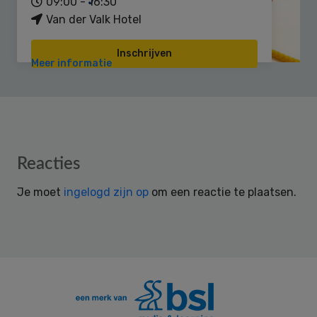
09:00 - 16:30
Van der Valk Hotel
Inschrijven
Meer informatie
Reader
Reacties
Interactions
Je moet
ingelogd zijn op
om een reactie te plaatsen.