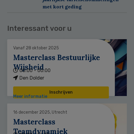
met kort geding
Interessant voor u
Vanaf 28 oktober 2025
Masterclass Bestuurlijke
Wijsheid
00:00 - 00:00
Den Dolder
Inschrijven
Meer informatie
16 december 2025, Utrecht
Masterclass
Teamdynamiek