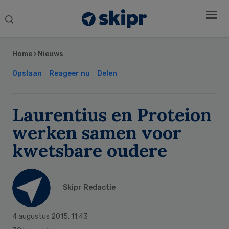
Search
this
Secondary
website
Sidebar
Home
›
Nieuws
Opslaan
Reageer nu
Delen
Laurentius en Proteion
werken samen voor
kwetsbare oudere
Skipr Redactie
4 augustus 2015
,
11:43