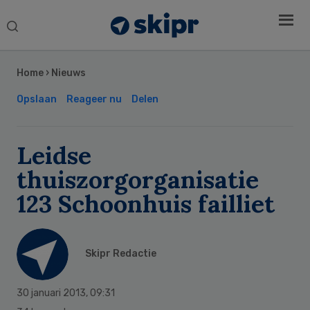
Search
this
Secondary
website
Sidebar
Home
›
Nieuws
Opslaan
Reageer nu
Delen
Leidse
thuiszorgorganisatie
123 Schoonhuis failliet
Skipr Redactie
30 januari 2013
,
09:31