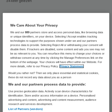
34 keer gelezen
De Leidse thuiszorgorganisatie 123
Schoonhuis die vorige week faillissement
We Care About Your Privacy
aangevraagd had, is dinsdagmiddag failliet
We and our
889
partners store and access personal data, like browsing data
verklaard. Hierdoor staan 86 medewerkers
or unique identifiers, on your device. Selecting I Accept enables tracking
technologies to support the purposes shown under we and our partners
op straat. Dit meldt Omroep West.
process data to provide. Selecting Reject All or withdrawing your consent will
disable them. If trackers are disabled, some content and ads you see may not
be as relevant to you. You can resurface this menu to change your choices or
withdraw consent at any time by clicking the Manage Preferences link on the
Schulden
bottom of the webpage. Your choices will have effect within our Website. For
more details, refer to our Privacy Policy.
Privacy Statement
Het bedrijf heeft een belastingschuld van 2
Would you rather not? Then we only place essential and statistical cookies,
these do not record any data about you as a person
ton. Het personeel heeft al
twee maanden
We and our partners process data to provide:
geen salaris meer ontvangen
en zo’n 160
Use precise geolocation data. Actively scan device characteristics for
klanten zitten sinds 13 januari
zonder hulp
.
identification. Store and/or access information on a device. Personalised
advertising and content, advertising and content measurement, audience
research and services development.
List of Partners (vendors)