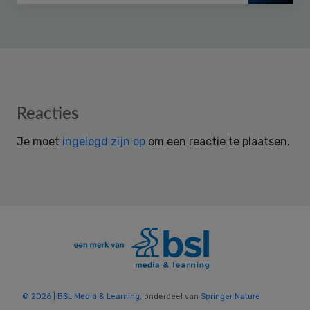
Reader
Reacties
Interactions
Je moet
ingelogd zijn op
om een reactie te plaatsen.
© 2026 | BSL Media & Learning
, onderdeel van
Springer Nature