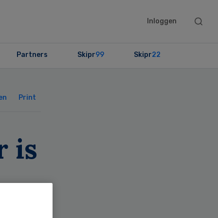
Searc
Inloggen
this
websit
Partners
Skipr
99
Skipr
22
Primary
Sidebar
en
Print
 is