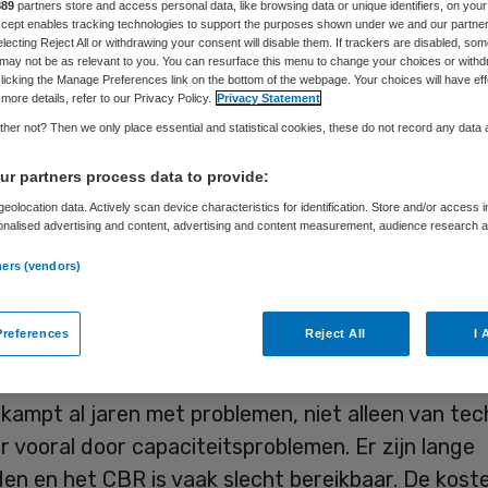
889
partners store and access personal data, like browsing data or unique identifiers, on your
Accept enables tracking technologies to support the purposes shown under we and our partne
electing Reject All or withdrawing your consent will disable them. If trackers are disabled, so
may not be as relevant to you. You can resurface this menu to change your choices or withd
Skipr Redactie
15 augustus 2019
,
07:06
50 keer gelezen
licking the Manage Preferences link on the bottom of the webpage. Your choices will have eff
more details, refer to our Privacy Policy.
Privacy Statement
her not? Then we only place essential and statistical cookies, these do not record any data
moet het Centraal Bureau Rijvaardigheidsbewijz
r partners process data to provide:
eem de wereld uit helpen. Het inscannen en digita
eolocation data. Actively scan device characteristics for identification. Store and/or access 
sche formulieren gaat soms fout waardoor priv
onalised advertising and content, advertising and content measurement, audience research 
.
en in dossiers van anderen zijn beland. In zeker 71
ners (vendors)
lanten daardoor burgerservicenummers, adresg
tinformatie van huisartsen en specialisten bekijk
references
Reject All
I 
ensen.
ampt al jaren met problemen, niet alleen van tec
 vooral door capaciteitsproblemen. Er zijn lange
en en het CBR is vaak slecht bereikbaar. De kost