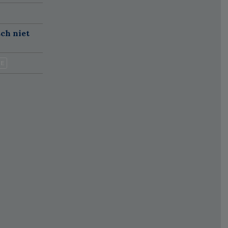
sch niet
IE