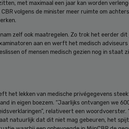
 zitten, met maximaal een jaar kan worden verleng
et CBR volgens de minister meer ruimte om achter
erken.
am zelf ook maatregelen. Zo trok het eerder dit 
xaminatoren aan en werft het medisch adviseurs 
slissen of mensen medisch gezien nog in staat zi
eft het lekken van medische privégegevens steek
and in eigen boezem. “Jaarlijks ontvangen we 60
idsverklaringen”, relativeert een woordvoerster.
at natuurlijk dat dit niet mag gebeuren, het spijt
ituatie waarbij een onbevoegde in MijnCBR de ge