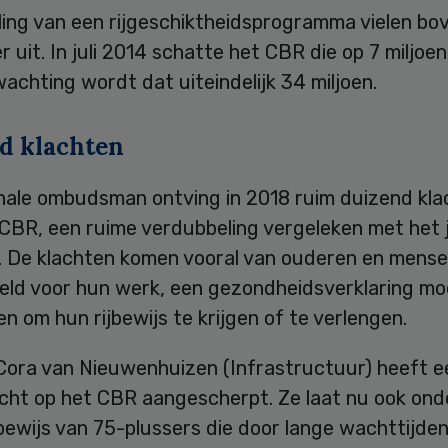
ling van een rijgeschiktheidsprogramma vielen bo
er uit. In juli 2014 schatte het CBR die op 7 miljoen
achting wordt dat uiteindelijk 34 miljoen.
d klachten
nale ombudsman ontving in 2018 ruim duizend kla
 CBR, een ruime verdubbeling vergeleken met het 
. De klachten komen vooral van ouderen en mense
eeld voor hun werk, een gezondheidsverklaring m
n om hun rijbewijs te krijgen of te verlengen.
 Cora van Nieuwenhuizen (Infrastructuur) heeft e
icht op het CBR aangescherpt. Ze laat nu ook on
jbewijs van 75-plussers die door lange wachttijde