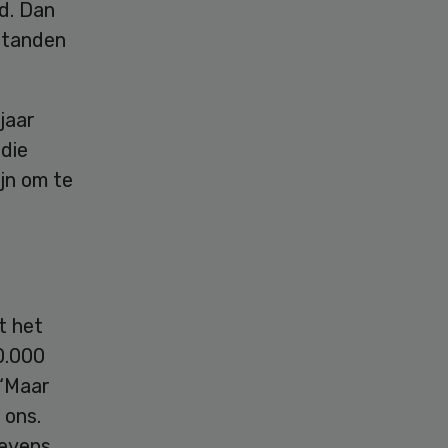
d. Dan
standen
jaar
die
jn om te
t het
0.000
 “Maar
 ons.
gevens