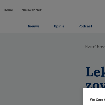
Home
Nieuwsbrief
Nieuws
Opinie
Podcast
Home
›
Nieu
Lek
zo
CB
We Care 