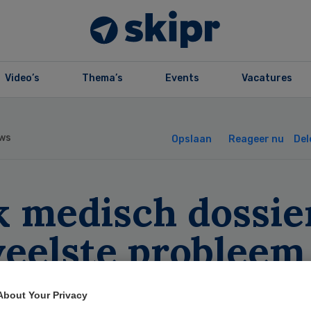
Video’s
Thema’s
Events
Vacatures
ws
Opslaan
Reageer nu
Del
 medisch dossier
veelste probleem
R
About Your Privacy