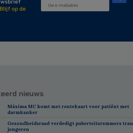
uwsbrief
Blijf op de
teerd nieuws
Máxima MC komt met routekaart voor patiënt met
darmkanker
Gezondheidsraad verdedigt puberteitsremmers tra
jongeren