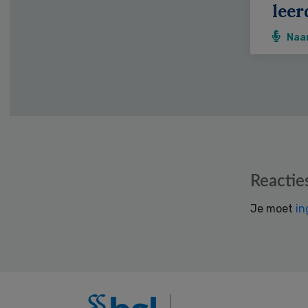
leer
Naa
Reader
Reactie
Interactions
Je moet
in