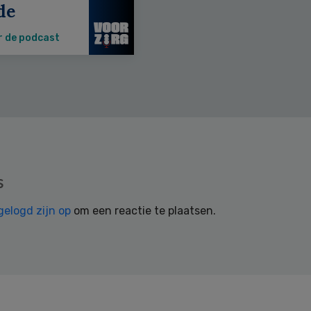
de
r de podcast
s
gelogd zijn op
om een reactie te plaatsen.