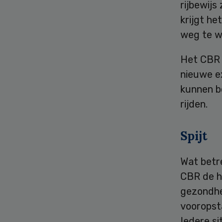
rijbewijs
krijgt h
weg te w
Het CBR n
nieuwe e
kunnen be
rijden.
Spijt
Wat betr
CBR de h
gezondhe
vooropsta
Iedere s