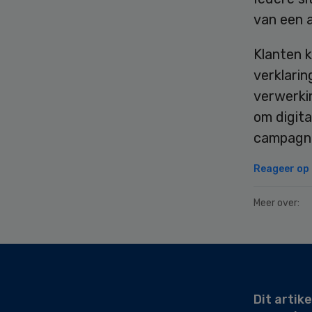
van een a
Klanten 
verklarin
verwerkin
om digit
campagne
Reageer op d
Meer over:
Secondary
Sidebar
Dit artike