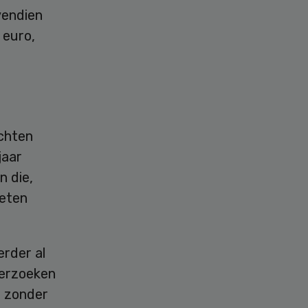
vendien
 euro,
chten
jaar
n die,
oeten
erder al
derzoeken
n zonder