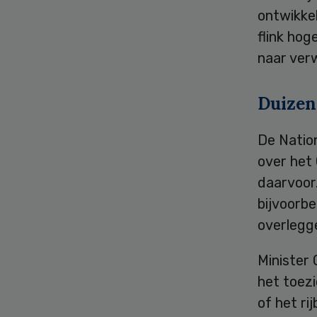
ontwikke
flink hog
naar verw
Duizen
De Natio
over het
daarvoor
bijvoorb
overlegge
Minister
het toez
of het ri