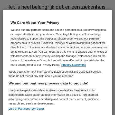
Het is heel belangrijk dat er een ziekenhuis
is en blijft “voor de inwoners van Lelystad
en de omliggende gemeenten”. Daarom is
We Care About Your Privacy
het ook belangrijk dat patiënten en
We and our
889
partners store and access personal data, like browsing data
or unique identifiers, on your device. Selecting I Accept enables tracking
medewerkers van de
technologies to support the purposes shown under we and our partners
process data to provide. Selecting Reject All or withdrawing your consent will
IJsselmeerziekenhuizen snel duidelijkheid
disable them. If trackers are disabled, some content and ads you see may not
hebben. Dat zegt de gemeente Lelystad.
be as relevant to you. You can resurface this menu to change your choices or
withdraw consent at any time by clicking the Manage Preferences link on the
Ook de provincie Flevoland wil “op korte
bottom of the webpage. Your choices will have effect within our Website. For
more details, refer to our Privacy Policy.
Privacy Statement
termijn duidelijkheid”.
Would you rather not? Then we only place essential and statistical cookies,
these do not record any data about you as a person
In Lelystad staat de hoofdvestiging van de
We and our partners process data to provide:
MC IJsselmeerziekenhuizen. Die heeft
Use precise geolocation data. Actively scan device characteristics for
identification. Store and/or access information on a device. Personalised
uitstel van betaling aangevraagd, evenals
advertising and content, advertising and content measurement, audience
MC Slotervaart in Amsterdam. Volgens een
research and services development.
List of Partners (vendors)
woordvoerder stoppen zorgverzekeraar