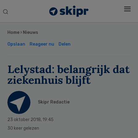
Search
this
Secondary
website
Sidebar
Home
›
Nieuws
Opslaan
Reageer nu
Delen
Lelystad: belangrijk dat
ziekenhuis blijft
Skipr Redactie
23 oktober 2018
,
19:45
30 keer gelezen