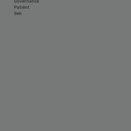
Governance
Patiënt
Seh
Primary
Sidebar