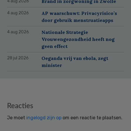
Brand in zorgwoning in Zwolle
4 aug 2026
AP waarschuwt: Privacyrisico’s
4 aug 2026
door gebruik menstruatieapps
Nationale Strategie
4 aug 2026
Vrouwengezondheid heeft nog
geen effect
Oeganda vrij van ebola, zegt
28 jul 2026
minister
Reader
Reacties
Interactions
Je moet
ingelogd zijn op
om een reactie te plaatsen.