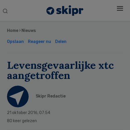
Search
this
Secondary
website
Sidebar
Home
›
Nieuws
Opslaan
Reageer nu
Delen
Levensgevaarlijke xtc
aangetroffen
Skipr Redactie
21 oktober 2016
,
07:54
80 keer gelezen