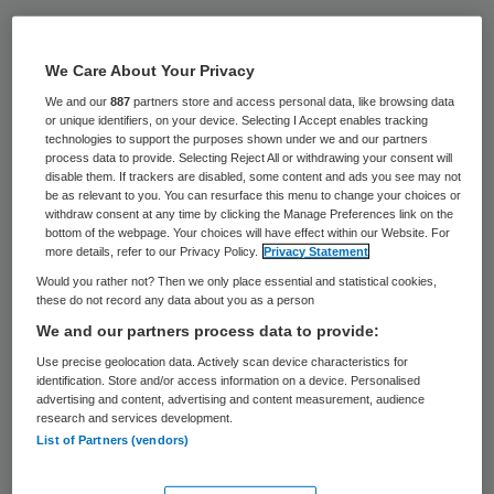
Het Trimbos-instituut heeft xtc gevonden
met een zeer hoge dosis van de stof PMMA.
We Care About Your Privacy
De tabletten kunnen dodelijk zijn. Dat heeft
We and our
887
partners store and access personal data, like browsing data
or unique identifiers, on your device. Selecting I Accept enables tracking
het Trimbos-instituut donderdag laten
technologies to support the purposes shown under we and our partners
weten naar aanleiding van berichtgeving
process data to provide. Selecting Reject All or withdrawing your consent will
disable them. If trackers are disabled, some content and ads you see may not
door RTL Nieuws. Het gaat om een roze pil
be as relevant to you. You can resurface this menu to change your choices or
withdraw consent at any time by clicking the Manage Preferences link on the
met aan beide zijden een logo van
bottom of the webpage. Your choices will have effect within our Website. For
more details, refer to our Privacy Policy.
Privacy Statement
superman.
Would you rather not? Then we only place essential and statistical cookies,
these do not record any data about you as a person
Een pil werd afgegeven bij een van de
We and our partners process data to provide:
testcentra van het Drugs Informatie en
Use precise geolocation data. Actively scan device characteristics for
Monitoring Systeem (DIMS).
identification. Store and/or access information on a device. Personalised
advertising and content, advertising and content measurement, audience
research and services development.
PMMA kan leiden tot dodelijke
List of Partners (vendors)
oververhitting, hart-, lever-, en nierfalen.