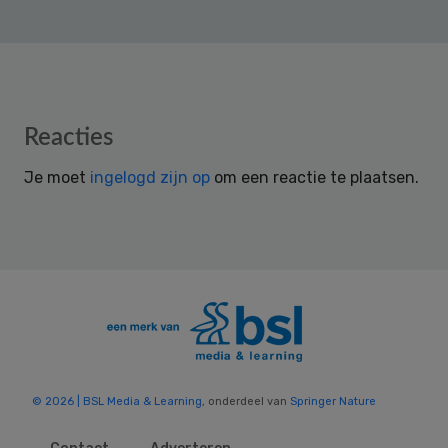
Reader
Reacties
Interactions
Je moet
ingelogd zijn op
om een reactie te plaatsen.
© 2026 | BSL Media & Learning
, onderdeel van
Springer Nature