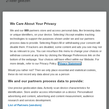
21 keer gelezen
Huisartsenpraktijken moeten het aantal
patiënten met ruim twintig procent
We Care About Your Privacy
terugbrengen om goede zorg te kunnen
We and our
889
partners store and access personal data, like browsing data
or unique identifiers, on your device. Selecting I Accept enables tracking
blijven leveren, stelt de Landelijke
technologies to support the purposes shown under we and our partners
Huisartsen Vereniging (LHV) dinsdag.
process data to provide. Selecting Reject All or withdrawing your consent will
disable them. If trackers are disabled, some content and ads you see may not
be as relevant to you. You can resurface this menu to change your choices or
De overheid wil al tijden dat huisartsen
withdraw consent at any time by clicking the Manage Preferences link on the
bottom of the webpage. Your choices will have effect within our Website. For
meer taken van ziekenhuizen overnemen
more details, refer to our Privacy Policy.
Privacy Statement
om de zorgkosten te drukken. Maar volgens
Would you rather not? Then we only place essential and statistical cookies,
these do not record any data about you as a person
de LHV zitten de wachtkamers al voller dan
We and our partners process data to provide:
ooit. Nu hebben huisartsen gemiddeld bijna
Use precise geolocation data. Actively scan device characteristics for
2170 patiënten. Dat aantal zou volgens de
identification. Store and/or access information on a device. Personalised
advertising and content, advertising and content measurement, audience
LHV de komende jaren stapsgewijs
research and services development.
List of Partners (vendors)
verlaagd moeten worden naar circa 1800.