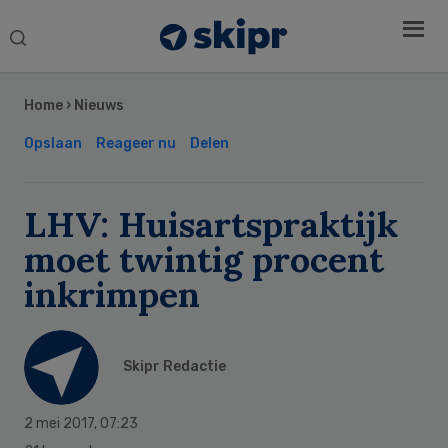
Search
this
Secondary
website
Sidebar
Home
›
Nieuws
Opslaan
Reageer nu
Delen
LHV: Huisartspraktijk
moet twintig procent
inkrimpen
Skipr Redactie
2 mei 2017
,
07:23