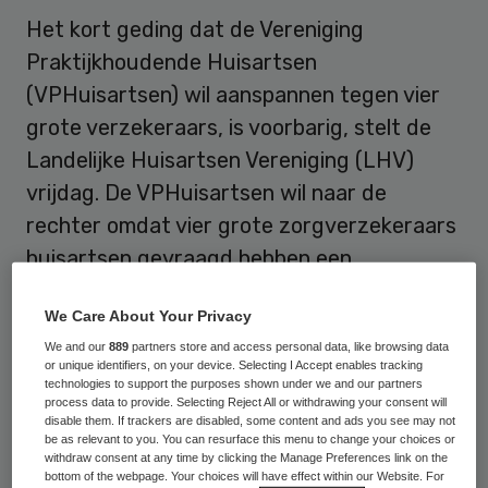
Het kort geding dat de Vereniging
Praktijkhoudende Huisartsen
(VPHuisartsen) wil aanspannen tegen vier
grote verzekeraars, is voorbarig, stelt de
Landelijke Huisartsen Vereniging (LHV)
vrijdag. De VPHuisartsen wil naar de
rechter omdat vier grote zorgverzekeraars
huisartsen gevraagd hebben een
‘inspanningsverplichting’ te leveren om
We Care About Your Privacy
aangesloten te raken bij het nieuwe
We and our
889
partners store and access personal data, like browsing data
elektronisch patiëntendossier (epd). De
or unique identifiers, on your device. Selecting I Accept enables tracking
VPHuisartsen vreest dat verzekeraars in
technologies to support the purposes shown under we and our partners
process data to provide. Selecting Reject All or withdrawing your consent will
de nabije toekomst aansluiting bij het epd
disable them. If trackers are disabled, some content and ads you see may not
be as relevant to you. You can resurface this menu to change your choices or
verplicht gaan stellen.
withdraw consent at any time by clicking the Manage Preferences link on the
bottom of the webpage. Your choices will have effect within our Website. For