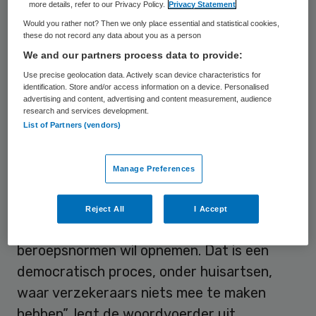
more details, refer to our Privacy Policy.
Privacy Statement
Beroepsnormen
Would you rather not? Then we only place essential and statistical cookies,
these do not record any data about you as a person
We and our partners process data to provide:
Dat kunnen ze doen als het EPD als
Use precise geolocation data. Actively scan device characteristics for
beroepsnorm voor huisartsen aangenomen
identification. Store and/or access information on a device. Personalised
wordt. “Maar dat duurt nog jaren, als het al
advertising and content, advertising and content measurement, audience
research and services development.
gebeurt”, zei een woordvoerder van de LHV
List of Partners (vendors)
vrijdag. “Huisartsen moeten eerst ervaring
opdoen met het nieuwe systeem. Is het
Manage Preferences
veilig? Werkt het? Daarna, en dan spreken
we over jaren later, gaan we kijken of de
Reject All
I Accept
beroepsgroep het gebruik van het EPD in de
beroepsnormen wil opnemen. Dat is een
democratisch proces, onder huisartsen,
waar verzekeraars niets mee te maken
hebben”, legt de woordvoerder uit.