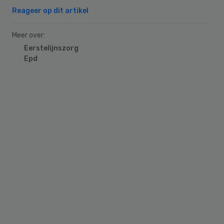
Reageer op dit artikel
Meer over:
Eerstelijnszorg
Epd
Primary
Sidebar