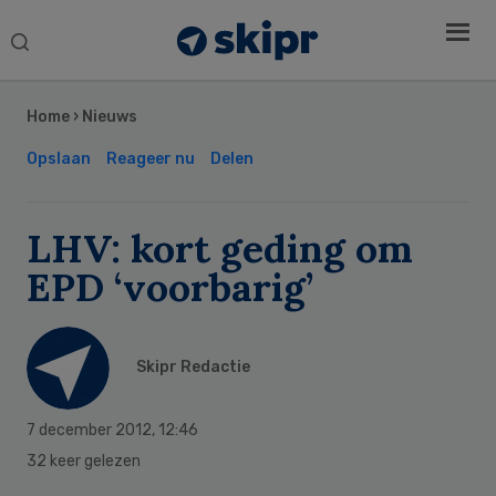
Search
this
Secondary
website
Sidebar
Home
›
Nieuws
Opslaan
Reageer nu
Delen
LHV: kort geding om
EPD ‘voorbarig’
Skipr Redactie
7 december 2012
,
12:46
32 keer gelezen