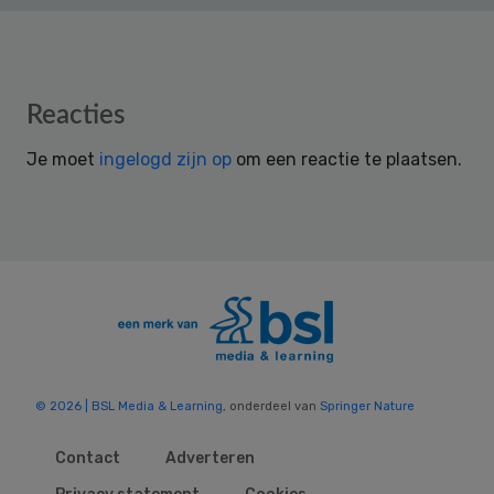
Reader
Reacties
Interactions
Je moet
ingelogd zijn op
om een reactie te plaatsen.
© 2026 | BSL Media & Learning
, onderdeel van
Springer Nature
Contact
Adverteren