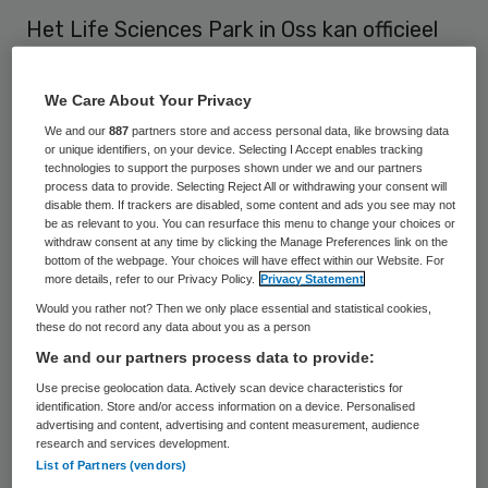
Het Life Sciences Park in Oss kan officieel
van start. Met de ondertekening van de
laatste contracten wordt de overdracht
We Care About Your Privacy
van gebouwen en onderzoeksfaciliteiten
We and our
887
partners store and access personal data, like browsing data
or unique identifiers, on your device. Selecting I Accept enables tracking
geregeld die voorheen door MSD Organon
technologies to support the purposes shown under we and our partners
werden gebruikt.
process data to provide. Selecting Reject All or withdrawing your consent will
disable them. If trackers are disabled, some content and ads you see may not
be as relevant to you. You can resurface this menu to change your choices or
Het Life Sciences Park moet een
withdraw consent at any time by clicking the Manage Preferences link on the
bottom of the webpage. Your choices will have effect within our Website. For
broedplaats van vernieuwend
more details, refer to our Privacy Policy.
Privacy Statement
ondernemerschap
worden. Minister
Would you rather not? Then we only place essential and statistical cookies,
these do not record any data about you as a person
Verhagen van Economische Zaken,
We and our partners process data to provide:
Landbouw & Innovatie verwacht dat de
Use precise geolocation data. Actively scan device characteristics for
eerste ondernemers dit voorjaar aan de
identification. Store and/or access information on a device. Personalised
advertising and content, advertising and content measurement, audience
slag gaan op het park.
research and services development.
List of Partners (vendors)