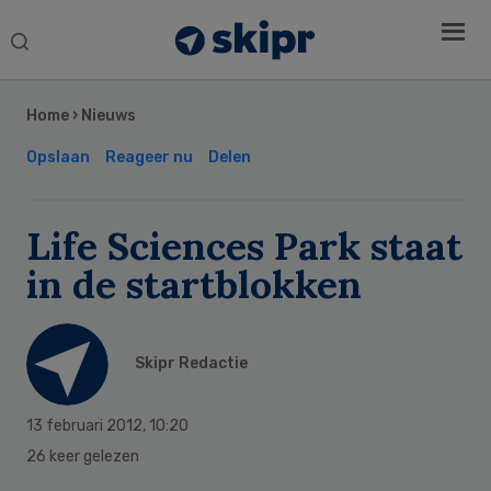
Search
this
Secondary
website
Sidebar
Home
›
Nieuws
Opslaan
Reageer nu
Delen
Life Sciences Park staat
in de startblokken
Skipr Redactie
13 februari 2012
,
10:20
26 keer gelezen