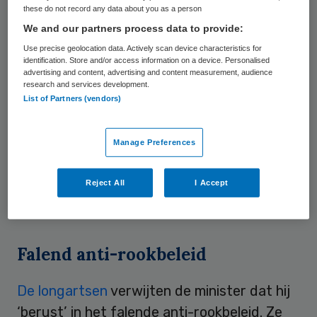
these do not record any data about you as a person
hij, na uitspraken van twee rechters,
We and our partners process data to provide:
handhaving van het verbod in kleine cafés
Use precise geolocation data. Actively scan device characteristics for
zonder personeel opschorten. De asbakken
identification. Store and/or access information on a device. Personalised
advertising and content, advertising and content measurement, audience
kwamen toen in veel kleine horecazaken
research and services development.
List of Partners (vendors)
weer op tafel. Ook toen de Hoge Raad in
februari van dit jaar uitsprak dat de
eenmansbedrijven weer rookvrij moesten
Manage Preferences
worden, bleven ze daar gewoon staan. Veel
Reject All
I Accept
kroegbazen zeggen niets te merken van
controles.
Falend anti-rookbeleid
De longartsen
verwijten de minister dat hij
‘berust’ in het falende anti-rookbeleid. Ze