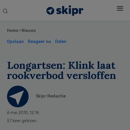
Search
this
Secondary
website
Sidebar
Home
›
Nieuws
Opslaan
Reageer nu
Delen
Longartsen: Klink laat
rookverbod versloffen
Skipr Redactie
6 mei 2010
,
12:16
57 keer gelezen