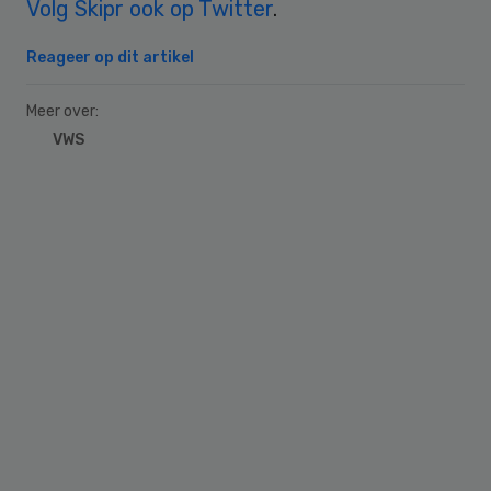
Volg Skipr ook op Twitter
.
Reageer op dit artikel
Meer over:
VWS
Primary
Sidebar