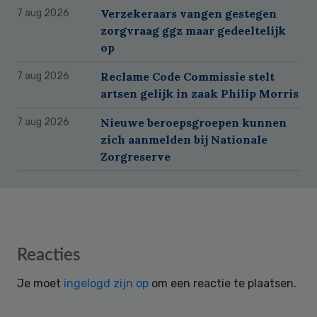
Verzekeraars vangen gestegen
7 aug 2026
zorgvraag ggz maar gedeeltelijk
op
Reclame Code Commissie stelt
7 aug 2026
artsen gelijk in zaak Philip Morris
Nieuwe beroepsgroepen kunnen
7 aug 2026
zich aanmelden bij Nationale
Zorgreserve
Reader
Reacties
Interactions
Je moet
ingelogd zijn op
om een reactie te plaatsen.