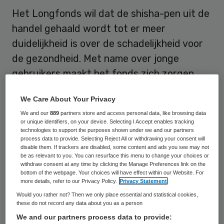
Het Longfonds wil dat de shisha-pen uit de
handel gehaald wordt tot er meer
duidelijkheid is over de schadelijkheid voor
de gezondheid. Met name over jonge
gebruikers maakt het fonds zich zorgen.
Het
Longfonds
reageert daarmee op een
We Care About Your Privacy
oproep van het
Trimbos-instituut
. Dat
We and our
889
partners store and access personal data, like browsing data
or unique identifiers, on your device. Selecting I Accept enables tracking
adviseerde vrijdag om de Shisha-pen niet
technologies to support the purposes shown under we and our partners
process data to provide. Selecting Reject All or withdrawing your consent will
meer te gebruiken zolang niet duidelijk is of
disable them. If trackers are disabled, some content and ads you see may not
be as relevant to you. You can resurface this menu to change your choices or
de kleine waterpijp schade voor de
withdraw consent at any time by clicking the Manage Preferences link on the
gezondheid kan veroorzaken. De Shisha-
bottom of the webpage. Your choices will have effect within our Website. For
more details, refer to our Privacy Policy.
Privacy Statement
pen is een kleine waterpijp in de vorm van
Would you rather not? Then we only place essential and statistical cookies,
een pen.
these do not record any data about you as a person
We and our partners process data to provide: