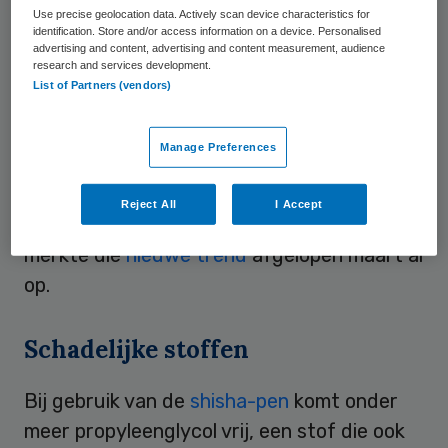
Use precise geolocation data. Actively scan device characteristics for
Oefensigaret
identification. Store and/or access information on a device. Personalised
advertising and content, advertising and content measurement, audience
research and services development.
“We horen links en rechts dat deze
List of Partners (vendors)
oefensigaret oprukt onder kinderen”, aldus
een woordvoerder van het Longfonds. Ook
Manage Preferences
het Trimbos-instituut heeft signalen
gehoord dat de pen populair is onder
Reject All
I Accept
schoolgaande kinderen en jongeren. Stivoro
merkte die
nieuwe trend
afgelopen maart al
op.
Schadelijke stoffen
Bij gebruik van de
shisha-pen
komt onder
meer propyleenglycol vrij, een stof die ook