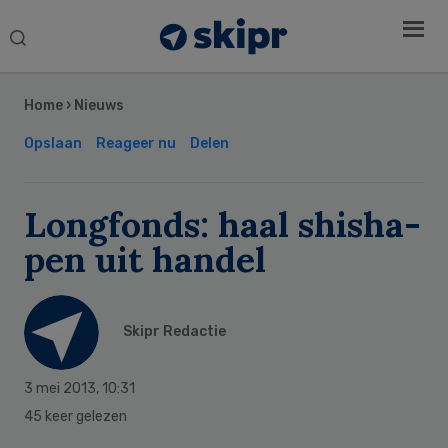
Search
this
Secondary
website
Sidebar
Home
›
Nieuws
Opslaan
Reageer nu
Delen
Longfonds: haal shisha-
pen uit handel
Skipr Redactie
3 mei 2013
,
10:31
45 keer gelezen