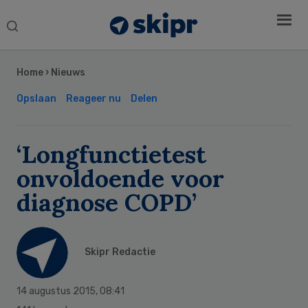
Search
this
Secondary
website
Sidebar
Home
›
Nieuws
Opslaan
Reageer nu
Delen
‘Longfunctietest
onvoldoende voor
diagnose COPD’
Skipr Redactie
14 augustus 2015
,
08:41