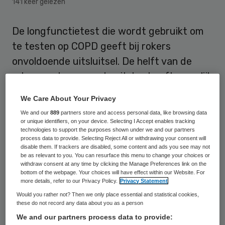
141 keer gelezen
De longfunctietest die wordt gebruikt om
te testen op COPD geeft bij rokers
onvoldoende uitsluitsel. De helft van de
rokers met een goede uitslag heeft namelijk
toch symptomen die wijzen op COPD.
We Care About Your Privacy
Amerikaanse wetenschappers trekken deze
We and our
889
partners store and access personal data, like browsing data
conclusie op basis van metingen bij ruim
or unique identifiers, on your device. Selecting I Accept enables tracking
technologies to support the purposes shown under we and our partners
5000 rokers, ex-rokers en mensen die nog
process data to provide. Selecting Reject All or withdrawing your consent will
disable them. If trackers are disabled, some content and ads you see may not
nooit gerookt hadden.
be as relevant to you. You can resurface this menu to change your choices or
withdraw consent at any time by clicking the Manage Preferences link on the
bottom of the webpage. Your choices will have effect within our Website. For
Wie rookt en klachten heeft die op COPD
more details, refer to our Privacy Policy.
Privacy Statement
kunnen wijzen, krijgt meestal een
Would you rather not? Then we only place essential and statistical cookies,
these do not record any data about you as a person
longfunctietest. Dit is een test om de
We and our partners process data to provide:
hoeveelheid lucht te bepalen die in één