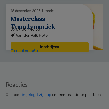
16 december 2025, Utrecht
Masterclass
Teamdynamiek
09:00 - 16:30
Van der Valk Hotel
Inschrijven
Meer informatie
Reader
Reacties
Interactions
Je moet
ingelogd zijn op
om een reactie te plaatsen.