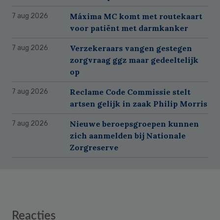
Máxima MC komt met routekaart
7 aug 2026
voor patiënt met darmkanker
Verzekeraars vangen gestegen
7 aug 2026
zorgvraag ggz maar gedeeltelijk
op
Reclame Code Commissie stelt
7 aug 2026
artsen gelijk in zaak Philip Morris
Nieuwe beroepsgroepen kunnen
7 aug 2026
zich aanmelden bij Nationale
Zorgreserve
Reader
Reacties