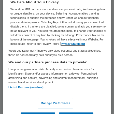
23 keer gelezen
We Care About Your Privacy
We and our
889
partners store and access personal data, like browsing data
or unique identifiers, on your device. Selecting I Accept enables tracking
De medische zorg in Syrië heeft ernstig te
technologies to support the purposes shown under we and our partners
lijden onder luchtaanvallen. Volgens Artsen
process data to provide. Selecting Reject All or withdrawing your consent will
disable them. If trackers are disabled, some content and ads you see may not
zonder Grenzen (AzG) zijn het afgelopen
be as relevant to you. You can resurface this menu to change your choices or
withdraw consent at any time by clicking the Manage Preferences link on the
jaar 94 keer aanvallen uitgevoerd op in
bottom of the webpage. Your choices will have effect within our Website. For
more details, refer to our Privacy Policy.
Privacy Statement
totaal 63 ziekenhuizen en andere medische
Would you rather not? Then we only place essential and statistical cookies,
vestigingen. Twaalf faciliteiten werden
these do not record any data about you as a person
compleet verwoest.
We and our partners process data to provide:
Use precise geolocation data. Actively scan device characteristics for
AzG kwam donderdag met een rapport over
identification. Store and/or access information on a device. Personalised
advertising and content, advertising and content measurement, audience
de aanvallen op medische vestigingen. De
research and services development.
List of Partners (vendors)
organisatie eist een onderzoek naar de
aanval maandag op een ziekenhuis in Idlib,
Manage Preferences
waardoor 25 doden vielen. Volgens AzG is
die aanval zeer waarschijnlijk het werk van