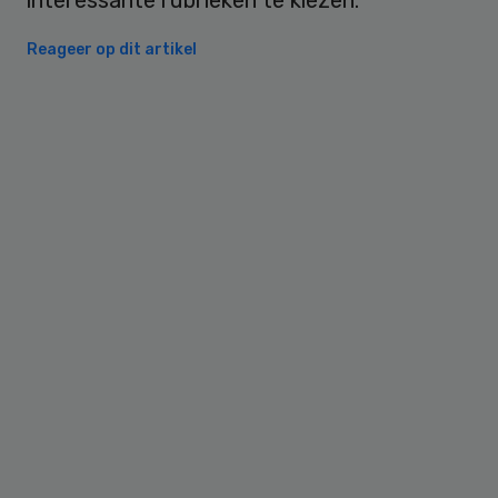
Reageer op dit artikel
Primary
Sidebar