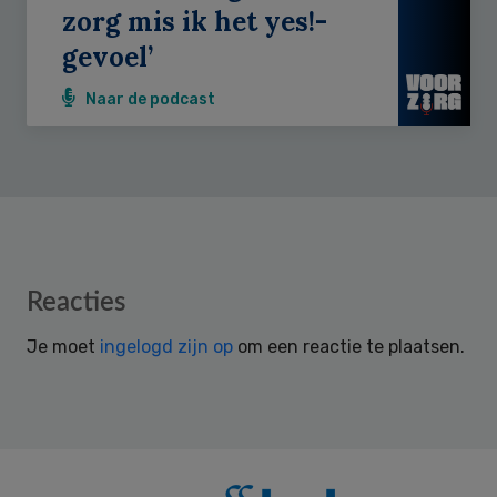
zorg mis ik het yes!-
gevoel’
Naar de podcast
Reader
Reacties
Interactions
Je moet
ingelogd zijn op
om een reactie te plaatsen.