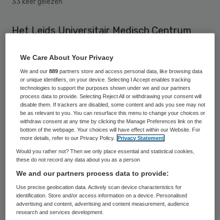
33 keer gelezen
Het Leids Universitair Medisch Centrum
(LUMC) schrapt zeshonderd banen in de
We Care About Your Privacy
komende jaren. Dat heeft
We and our
889
partners store and access personal data, like browsing data
bestuursvoorzitter Ferry Breedveld
or unique identifiers, on your device. Selecting I Accept enables tracking
dinsdag tegen Radio West gezegd, meldt
technologies to support the purposes shown under we and our partners
process data to provide. Selecting Reject All or withdrawing your consent will
Westonline.nl.
disable them. If trackers are disabled, some content and ads you see may not
be as relevant to you. You can resurface this menu to change your choices or
withdraw consent at any time by clicking the Manage Preferences link on the
bottom of the webpage. Your choices will have effect within our Website. For
Bezuinigingen zorg
more details, refer to our Privacy Policy.
Privacy Statement
miljoenennota
Would you rather not? Then we only place essential and statistical cookies,
these do not record any data about you as a person
We and our partners process data to provide:
Breedveld denkt dat er niet te ontkomen is
Use precise geolocation data. Actively scan device characteristics for
aan zo’n zestig tot tachtig gedwongen
identification. Store and/or access information on a device. Personalised
ontslagen. Deze vallen naar verwachting op
advertising and content, advertising and content measurement, audience
research and services development.