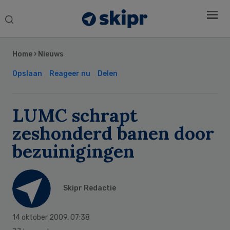
Search
this
Secondary
website
Sidebar
Home
›
Nieuws
Opslaan
Reageer nu
Delen
LUMC schrapt
zeshonderd banen door
bezuinigingen
Skipr Redactie
14 oktober 2009
,
07:38