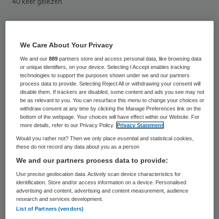
40 keer gelezen
In Den Haag komt een nieuwe medische
campus van het LUMC. Dat heeft de
We Care About Your Privacy
gemeente donderdag bekendgemaakt. Op
We and our
889
partners store and access personal data, like browsing data
or unique identifiers, on your device. Selecting I Accept enables tracking
de campus worden colleges aan studenten
technologies to support the purposes shown under we and our partners
process data to provide. Selecting Reject All or withdrawing your consent will
gegeven en kunnen Haagse huisartsen zich
disable them. If trackers are disabled, some content and ads you see may not
be as relevant to you. You can resurface this menu to change your choices or
laten bijscholen, zo meldt Omroep West.
withdraw consent at any time by clicking the Manage Preferences link on the
bottom of the webpage. Your choices will have effect within our Website. For
more details, refer to our Privacy Policy.
Privacy Statement
De campus wordt gehuisvest in het
Would you rather not? Then we only place essential and statistical cookies,
voormalig gebouw van het ministerie van
these do not record any data about you as a person
Binnenlandse Zaken, dat momenteel wordt
We and our partners process data to provide:
gerenoveerd. Er is bewust voor Den Haag
Use precise geolocation data. Actively scan device characteristics for
identification. Store and/or access information on a device. Personalised
gekozen omdat wetenschappers van het
advertising and content, advertising and content measurement, audience
LUMC onderzoek willen doen naar ziekten
research and services development.
List of Partners (vendors)
die in grote steden veel voorkomen, zoals