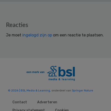
Reader
Reacties
Interactions
Je moet
ingelogd zijn op
om een reactie te plaatsen.
© 2026 | BSL Media & Learning
, onderdeel van
Springer Nature
Contact
Adverteren
Privacy statement
Cookies