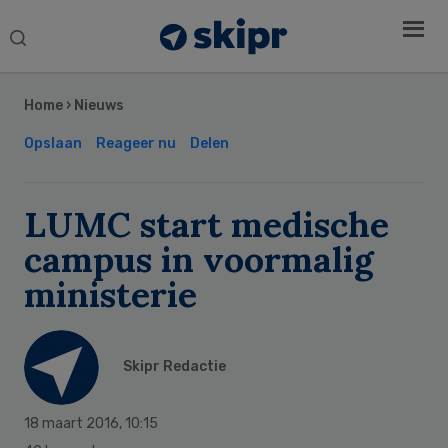
Search
this
Secondary
website
Sidebar
Home
›
Nieuws
Opslaan
Reageer nu
Delen
LUMC start medische
campus in voormalig
ministerie
Skipr Redactie
18 maart 2016
,
10:15