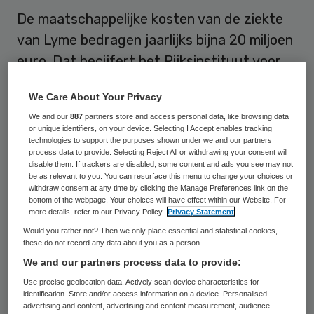
De maatschappelijke kosten van de ziekte
van Lyme bedragen jaarlijks bijna 20 miljoen
euro. Dat becijfert het Rijksinstituut voor
Volksgezondheid en Milieu (RIVM). te
We Care About Your Privacy
kosten. Ernstige infecties en langdurige
We and our
887
partners store and access personal data, like browsing data
klachten na de behandeling van Lyme
or unique identifiers, on your device. Selecting I Accept enables tracking
technologies to support the purposes shown under we and our partners
veroorzaken het grootste deel van deze
process data to provide. Selecting Reject All or withdrawing your consent will
kosten.
disable them. If trackers are disabled, some content and ads you see may not
be as relevant to you. You can resurface this menu to change your choices or
withdraw consent at any time by clicking the Manage Preferences link on the
Jaarlijks krijgen 25.000 mensen in
bottom of the webpage. Your choices will have effect within our Website. For
more details, refer to our Privacy Policy.
Privacy Statement
Nederland de ziekte van Lyme. Toch zijn de
Would you rather not? Then we only place essential and statistical cookies,
maatschappelijke kosten volgens het RIVM
these do not record any data about you as a person
niet eerder op een rijtje gezet
. Het RIMV
We and our partners process data to provide:
komt uit op een bedrag van 19,3 miljoen
Use precise geolocation data. Actively scan device characteristics for
identification. Store and/or access information on a device. Personalised
euro per jaar. Ongeveer 1.500 patiënten
advertising and content, advertising and content measurement, audience