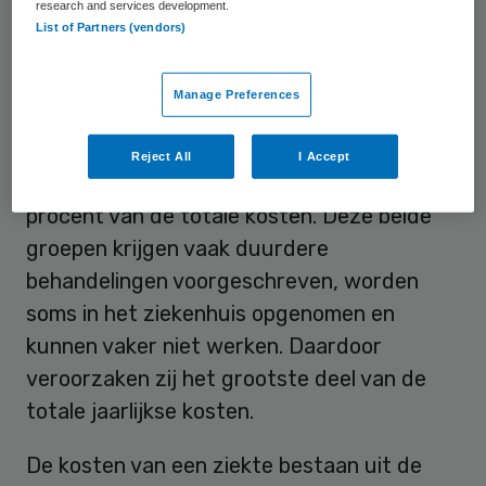
research and services development.
krijgen een ernstige infectie. Dit draagt met
List of Partners (vendors)
7,2 miljoen euro bij aan 37 procent van de
totale kosten. Ook houden jaarlijks
Manage Preferences
ongeveer 1.000 patiënten langdurige
klachten na behandeling. Deze langdurige
Reject All
I Accept
klachten kosten jaarlijks 5,2 miljoen euro, 27
procent van de totale kosten. Deze beide
groepen krijgen vaak duurdere
behandelingen voorgeschreven, worden
soms in het ziekenhuis opgenomen en
kunnen vaker niet werken. Daardoor
veroorzaken zij het grootste deel van de
totale jaarlijkse kosten.
De kosten van een ziekte bestaan uit de