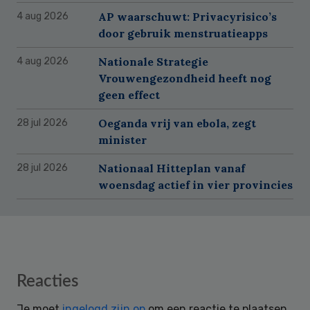
AP waarschuwt: Privacyrisico’s
4 aug 2026
door gebruik menstruatieapps
Nationale Strategie
4 aug 2026
Vrouwengezondheid heeft nog
geen effect
Oeganda vrij van ebola, zegt
28 jul 2026
minister
Nationaal Hitteplan vanaf
28 jul 2026
woensdag actief in vier provincies
Reader
Reacties
Interactions
Je moet
ingelogd zijn op
om een reactie te plaatsen.