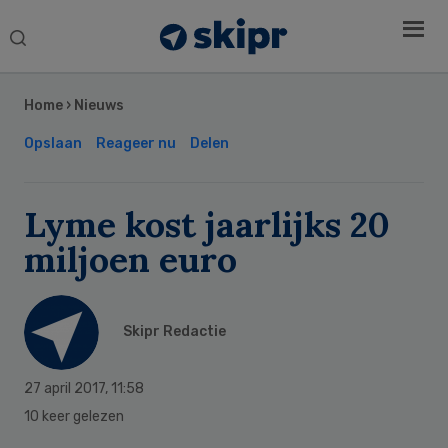
Search
this
Secondary
website
Sidebar
Home
›
Nieuws
Opslaan
Reageer nu
Delen
Lyme kost jaarlijks 20
miljoen euro
Skipr Redactie
27 april 2017
,
11:58
10 keer gelezen