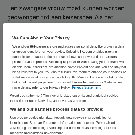
Een zwangere vrouw moet kunnen worden
gedwongen tot een keizersnee. Als het
leven of de gezondheid van het kindje in het
geding is, moet de arts naar een rechter
We Care About Your Privacy
kunnen stappen. Die kan beslissen tot zo’n
We and our
889
partners store and access personal data, like browsing data
or unique identifiers, on your device. Selecting I Accept enables tracking
ingreep, ook al weigert de moeder. Twee
technologies to support the purposes shown under we and our partners
artsen van het Erasmus MC en twee
process data to provide. Selecting Reject All or withdrawing your consent will
disable them. If trackers are disabled, some content and ads you see may not
rechters pleiten daar voor in het vakblad
be as relevant to you. You can resurface this menu to change your choices or
withdraw consent at any time by clicking the Manage Preferences link on the
Medisch Contact.
bottom of the webpage. Your choices will have effect within our Website. For
more details, refer to our Privacy Policy.
Privacy Statement
Nu is het zo dat de moeder beslist of ze
Would you rather not? Then we only place essential and statistical cookies,
these do not record any data about you as a person
een keizersnee krijgt. Nee is nee. Maar voor
We and our partners process data to provide:
de baby is een keizersnee soms wel nodig.
Use precise geolocation data. Actively scan device characteristics for
Het is niet bekend hoe vaak zo’n situatie in
identification. Store and/or access information on a device. Personalised
advertising and content, advertising and content measurement, audience
Nederland voorkomt, maar volgens de
research and services development.