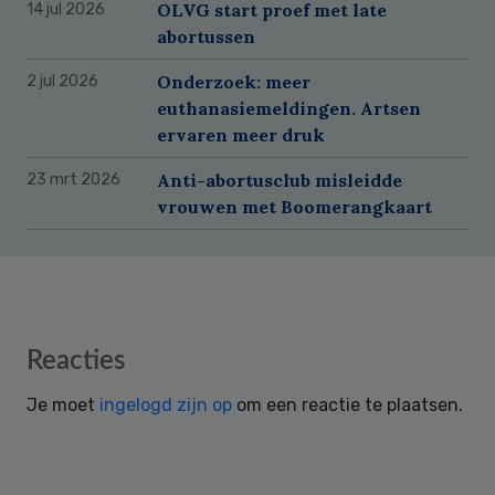
OLVG start proef met late
14 jul 2026
abortussen
Onderzoek: meer
2 jul 2026
euthanasiemeldingen. Artsen
ervaren meer druk
Anti-abortusclub misleidde
23 mrt 2026
vrouwen met Boomerangkaart
Reader
Reacties
Interactions
Je moet
ingelogd zijn op
om een reactie te plaatsen.