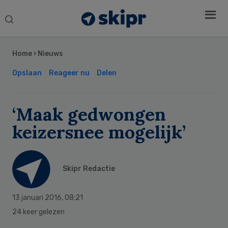
Search
this
Secondary
website
Sidebar
Home
›
Nieuws
Opslaan
Reageer nu
Delen
‘Maak gedwongen
keizersnee mogelijk’
Skipr Redactie
13 januari 2016
,
08:21
24 keer gelezen