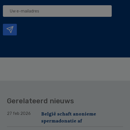
Uw
e-
mailadres
Gerelateerd nieuws
België schaft anonieme
27 feb 2026
spermadonatie af