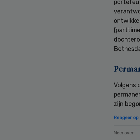
portefeui
verantwoo
ontwikkel
(parttim
dochtero
Bethesda
Perman
Volgens 
permanent
zijn beg
Reageer op d
Meer over: