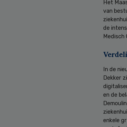
Het Maas
van best
ziekenhui
de intens
Medisch 
Verdeli
In de ni
Dekker zi
digitalis
en de bel
Demoulin
ziekenhui
enkele g