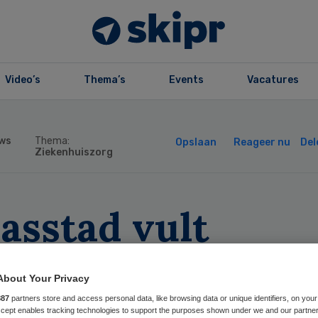
Video’s
Thema’s
Events
Vacatures
ws
Thema:
Opslaan
Reageer nu
Del
Ziekenhuiszorg
asstad vult
tuursfunctie in
About Your Privacy
t twee interimm
887
partners store and access personal data, like browsing data or unique identifiers, on your
Accept enables tracking technologies to support the purposes shown under we and our partne