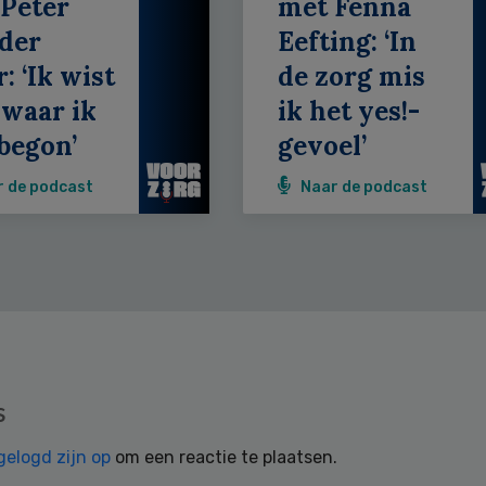
Peter
met Fenna
der
Eefting: ‘In
: ‘Ik wist
de zorg mis
 waar ik
ik het yes!-
begon’
gevoel’
r de podcast
Naar de podcast
s
gelogd zijn op
om een reactie te plaatsen.