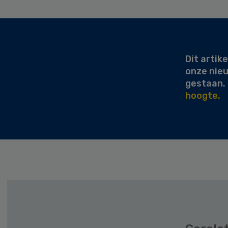
Secondary
Sidebar
Dit artike
onze nie
gestaan.
hoogte.