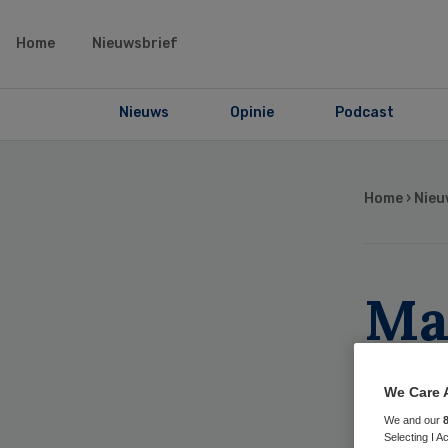
Home
Nieuwsbrief
Nieuws
Opinie
Podcast
Home
›
Nieu
Ma
bes
We Care 
me
We and our
Selecting I 