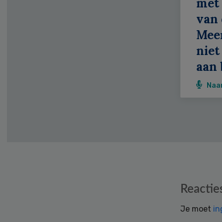
met 
van 
Meer
niet
aan 
Naa
Reader
Reactie
Interactions
Je moet
in