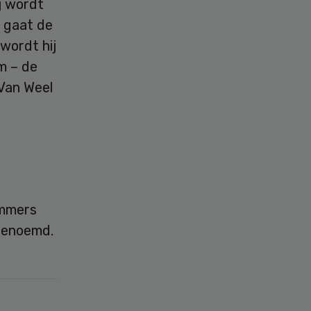
j wordt
n gaat de
wordt hij
m – de
Van Weel
immers
benoemd.