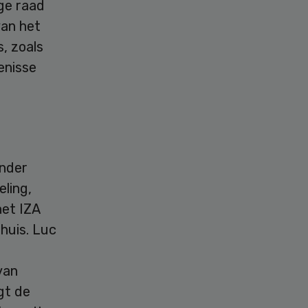
ge raad
van het
, zoals
enisse
ander
eling,
het IZA
huis. Luc
van
gt de