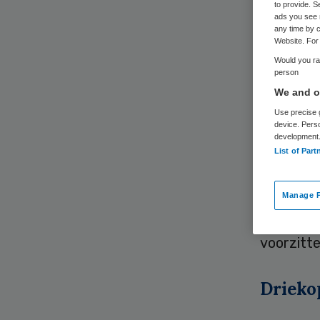
to provide. S
ads you see 
any time by c
Website. For 
Would you rat
person
We and ou
Twee int
Use precise g
device. Pers
Zwavelin
development
Dekker, 
List of Part
Dat heef
Manage P
De interi
voorzitt
Drieko