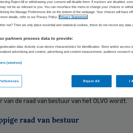
electing Reject All or withdrawing your consent will disable them. If trackers are disabled, so
may not be as relevant to you. You can resurface this menu to change your choices or withd
licking the Manage Preferences link on the bottom of the webpage. Your choices will have eff
more details, refer to our Privacy Policy.
Privacy Statement
Suzanne Bremmers
14 oktober 2024
,
16:26
3388 keer gel
her not? Then we only place essential and statistical cookies, these do not record any data
r partners process data to provide:
erim-bestuurders, namelijk Luc Demoulin en Jan
eolocation data. Actively scan device characteristics for identification. Store and/or access 
onalised advertising and content, advertising and content measurement, audience research 
g, gaan samen met de zittende bestuurder, Sand
.
de raad van bestuur van het Maasstad Ziekenhuis
ners (vendors)
t de raad van toezicht bekendgemaakt.
references
Reject All
I 
mmers komen in plaats van de Wietske Vrijland, die
er van de raad van bestuur van het OLVG wordt.
ppige raad van bestuur