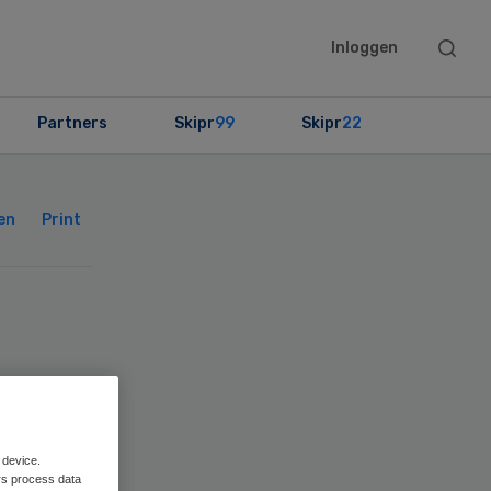
Searc
Inloggen
this
websit
Partners
Skipr
99
Skipr
22
Primary
Sidebar
en
Print
ers
 device.
rs process data