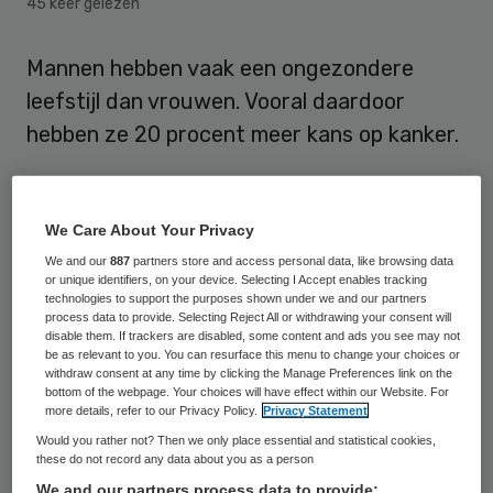
45 keer gelezen
Mannen hebben vaak een ongezondere
leefstijl dan vrouwen. Vooral daardoor
hebben ze 20 procent meer kans op kanker.
Gezondheidsgids
We Care About Your Privacy
Dat heeft het
Wereld Kanker Onderzoek
We and our
887
partners store and access personal data, like browsing data
or unique identifiers, on your device. Selecting I Accept enables tracking
Fonds
(maandag gemeld bij de presentatie
technologies to support the purposes shown under we and our partners
process data to provide. Selecting Reject All or withdrawing your consent will
van een gezondheidsgids die speciaal is
disable them. If trackers are disabled, some content and ads you see may not
be as relevant to you. You can resurface this menu to change your choices or
gericht op het mannelijk deel van de
withdraw consent at any time by clicking the Manage Preferences link on the
Nederlandse bevolking. De gids geeft hen
bottom of the webpage. Your choices will have effect within our Website. For
more details, refer to our Privacy Policy.
Privacy Statement
informatie over gezond leven. Deze
Would you rather not? Then we only place essential and statistical cookies,
gezondheidsgids is gratis te downloaden
these do not record any data about you as a person
via
wkcf.nl.
We and our partners process data to provide: