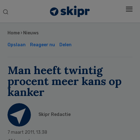
Search
this
Secondary
website
Sidebar
Home
›
Nieuws
Opslaan
Reageer nu
Delen
Man heeft twintig
procent meer kans op
kanker
Skipr Redactie
7 maart 2011
,
13:38