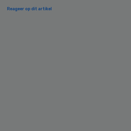
Reageer op dit artikel
Primary
Sidebar