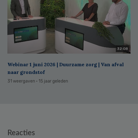
32:08
Webinar 1 juni 2026 | Duurzame zorg | Van afval
naar grondstof
31 weergaven
· 15 jaar geleden
Reader
Reacties