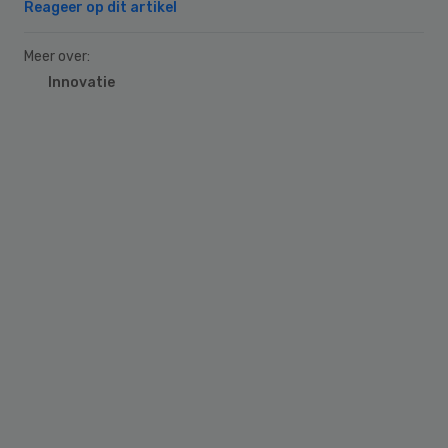
Reageer op dit artikel
Meer over:
Innovatie
Primary
Sidebar