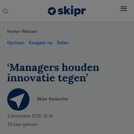
Search
this
Secondary
website
Sidebar
Home
›
Nieuws
Opslaan
Reageer nu
Delen
‘Managers houden
innovatie tegen’
Skipr Redactie
2 december 2010
,
10:14
33 keer gelezen