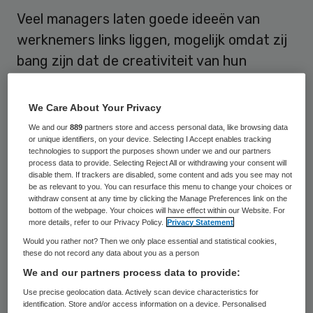
Veel managers laten goede ideeën van
werknemers links liggen, mogelijk omdat zij
bang zijn dat de creativiteit van hun
ondergeschikten hun eigen gezag
ondermijnt. Onterecht, stelt
We Care About Your Privacy
wetenschapper Han Bakker in zijn
We and our
889
partners store and access personal data, like browsing data
or unique identifiers, on your device. Selecting I Accept enables tracking
proefschrift. Hij promoveert 6 december
technologies to support the purposes shown under we and our partners
aan de Vrije Universiteit in Amsterdam.
process data to provide. Selecting Reject All or withdrawing your consent will
disable them. If trackers are disabled, some content and ads you see may not
be as relevant to you. You can resurface this menu to change your choices or
withdraw consent at any time by clicking the Manage Preferences link on the
Desinteresse
bottom of the webpage. Your choices will have effect within our Website. For
more details, refer to our Privacy Policy.
Privacy Statement
Would you rather not? Then we only place essential and statistical cookies,
Zelfs bij organisaties die werknemers actief
these do not record any data about you as a person
oproepen mee te denken, wordt innovatie
We and our partners process data to provide:
soms door het management in de kiem
Use precise geolocation data. Actively scan device characteristics for
identification. Store and/or access information on a device. Personalised
gesmoord. De top roept wel om innovatie,