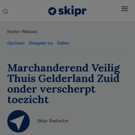
Search
this
Secondary
website
Sidebar
Home
›
Nieuws
Opslaan
Reageer nu
Delen
Marchanderend Veilig
Thuis Gelderland Zuid
onder verscherpt
toezicht
Skipr Redactie