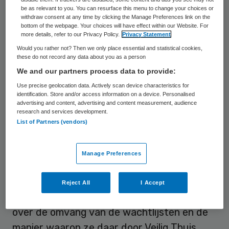
be as relevant to you. You can resurface this menu to change your choices or
Toen bleek dat Veilig Thuis Gelderland Zuid
withdraw consent at any time by clicking the Manage Preferences link on the
bottom of the webpage. Your choices will have effect within our Website. For
aan slechts acht van de 24 verwachtingen
more details, refer to our Privacy Policy.
Privacy Statement
voldeed. De inspecties constateerden
Would you rather not? Then we only place essential and statistical cookies,
these do not record any data about you as a person
urgente verbeterpunten ten aanzien van
We and our partners process data to provide:
het zicht dat veilig Thuis moet hebben op
Use precise geolocation data. Actively scan device characteristics for
de veiligheid van alle leden van gezinnen en
identification. Store and/or access information on a device. Personalised
advertising and content, advertising and content measurement, audience
huishoudens.
research and services development.
List of Partners (vendors)
Wachtlijsten
Manage Preferences
Een verbeterplan heeft onvoldoende
soelaas geboden, constateren de inspecties
Reject All
I Accept
nu. De inspecties zijn met name ontstemd
over de omvang van de wachtlijsten en de
manier waarop ze daar door Veilig Thuis