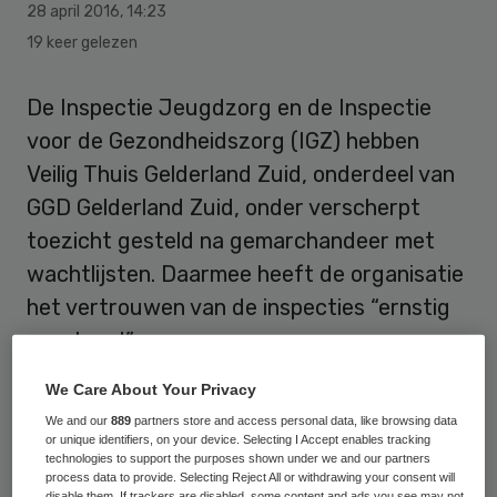
28 april 2016
,
14:23
19 keer gelezen
De Inspectie Jeugdzorg en de Inspectie
voor de Gezondheidszorg (IGZ) hebben
Veilig Thuis Gelderland Zuid, onderdeel van
GGD Gelderland Zuid, onder verscherpt
toezicht gesteld na gemarchandeer met
wachtlijsten. Daarmee heeft de organisatie
het vertrouwen van de inspecties “ernstig
geschaad”.
We Care About Your Privacy
Het verscherpt toezicht is op 22 april
We and our
889
partners store and access personal data, like browsing data
ingesteld en duurt maximaal zes maanden.
or unique identifiers, on your device. Selecting I Accept enables tracking
De inspecties brachten medio oktober een
technologies to support the purposes shown under we and our partners
process data to provide. Selecting Reject All or withdrawing your consent will
bezoek aan Veilig Thuis Gelderland Zuid.
disable them. If trackers are disabled, some content and ads you see may not