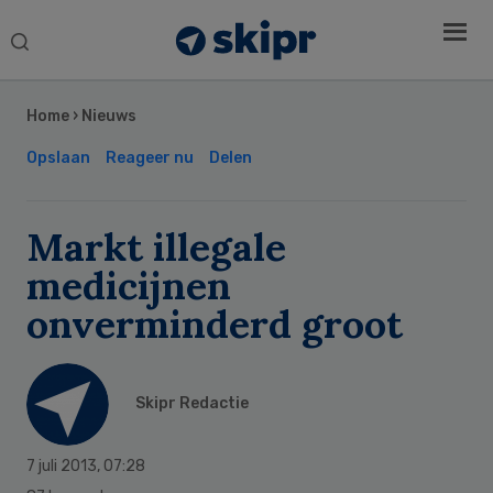
Search
this
Secondary
website
Sidebar
Home
›
Nieuws
Opslaan
Reageer nu
Delen
Markt illegale
medicijnen
onverminderd groot
Skipr Redactie
7 juli 2013
,
07:28