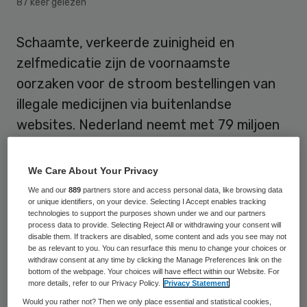
87 keer gelezen
Schaamte, verkeerde zuinigheid en
zelfmedicatie zijn de voornaamste
oorzaken voor de stroom bestellingen van
illegale medicijnen via buitenlandse
websites. Nederland neemt met 79 miljoen
euro in Europees opzicht een bescheiden
positie in. In Duitsland bestelt 38 procent
We Care About Your Privacy
van de bevolking pillen en poeders via
We and our
889
partners store and access personal data, like browsing data
or unique identifiers, on your device. Selecting I Accept enables tracking
internet, jaarlijks goed voor 2,7 miljard euro.
technologies to support the purposes shown under we and our partners
Italianen zijn Europees koploper met 3,5
process data to provide. Selecting Reject All or withdrawing your consent will
disable them. If trackers are disabled, some content and ads you see may not
miljard euro.
be as relevant to you. You can resurface this menu to change your choices or
withdraw consent at any time by clicking the Manage Preferences link on the
bottom of the webpage. Your choices will have effect within our Website. For
10 procent van de Nederlandse bevolking
more details, refer to our Privacy Policy.
Privacy Statement
bestelt wel eens geneesmiddelen of
Would you rather not? Then we only place essential and statistical cookies,