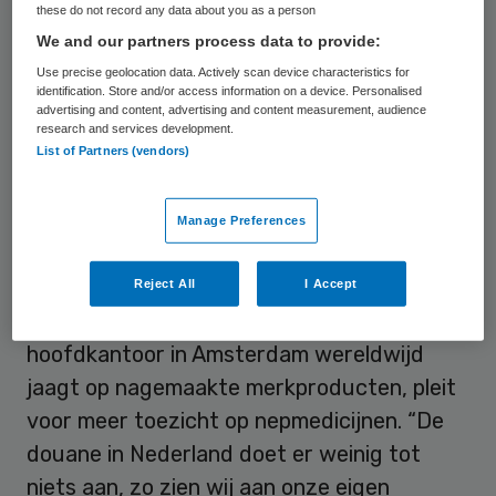
these do not record any data about you as a person
voedingssupplementen via internet, zo
We and our partners process data to provide:
bleek in 2010 uit groot Europees onderzoek
Use precise geolocation data. Actively scan device characteristics for
van medicijnfabrikant Pfizer. In Nederland is
identification. Store and/or access information on a device. Personalised
advertising and content, advertising and content measurement, audience
de illegale medische markt groeiende,
research and services development.
List of Partners (vendors)
constateren diverse toezichthouders en
belanghebbenden.
Manage Preferences
Meer toezicht
Reject All
I Accept
SNB React, de organisatie die vanuit het
hoofdkantoor in Amsterdam wereldwijd
jaagt op nagemaakte merkproducten, pleit
voor meer toezicht op nepmedicijnen. “De
douane in Nederland doet er weinig tot
niets aan, zo zien wij aan onze eigen