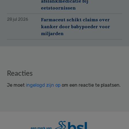
afslankmedicatie bij
eetstoornissen
Farmaceut schikt claims over
28 jul 2026
kanker door babypoeder voor
miljarden
Reader
Reacties
Interactions
Je moet
ingelogd zijn op
om een reactie te plaatsen.