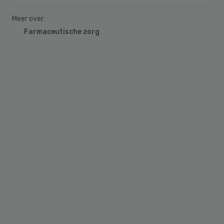
Meer over:
Farmaceutische zorg
Primary
Sidebar