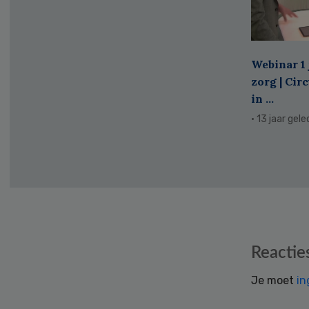
Webinar 1 
zorg | Cir
in ...
· 13 jaar gel
Reader
Reactie
Interactions
Je moet
in