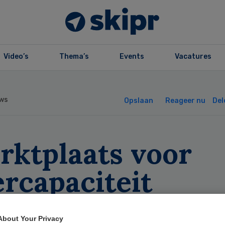
Video’s
Thema’s
Events
Vacatures
ws
Opslaan
Reageer nu
Del
rktplaats voor
rcapaciteit
ginstellingen
About Your Privacy