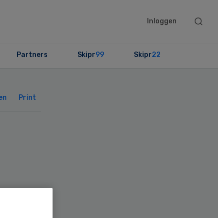
Searc
Inloggen
this
websit
Partners
Skipr
99
Skipr
22
Primary
Sidebar
en
Print