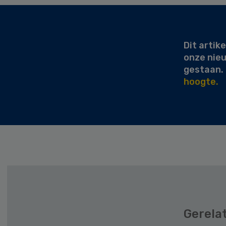
Secondary
Sidebar
Dit artike
onze nie
gestaan.
hoogte.
Gerela