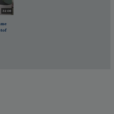
32:08
zame
stof