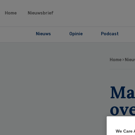
Home
Nieuwsbrief
Nieuws
Opinie
Podcast
Home
›
Nieu
Ma
ove
zor
We Care 