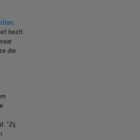
ption
.
et bezit
waar
ze die
 om
de
. “Zij
n