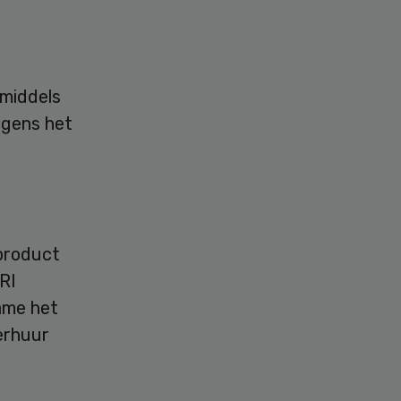
nmiddels
lgens het
 product
RI
ame het
erhuur