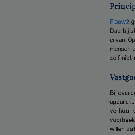
Princi
Floow2
g
Daarbij s
ervan. O
mensen b
zelf niet
Vastgo
Bij overc
apparatu
verhuur 
voorbeel
willen da