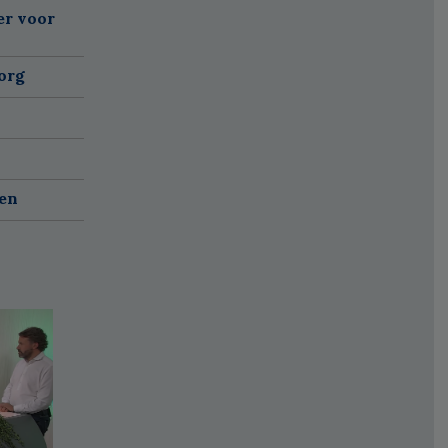
er voor
org
ven