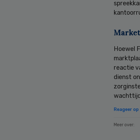
spreekka
kantoorru
Market
Hoewel Fl
marktplaa
reactie 
dienst o
zorginste
wachttij
Reageer op d
Meer over: