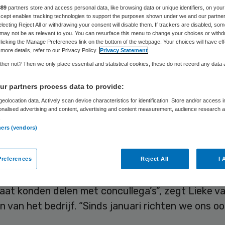
889
partners store and access personal data, like browsing data or unique identifiers, on your
Accept enables tracking technologies to support the purposes shown under we and our partne
electing Reject All or withdrawing your consent will disable them. If trackers are disabled, so
Skipr Redactie
17 juni 2013
,
09:15
42 keer gelezen
may not be as relevant to you. You can resurface this menu to change your choices or withd
licking the Manage Preferences link on the bottom of the webpage. Your choices will have eff
more details, refer to our Privacy Policy.
Privacy Statement
her not? Then we only place essential and statistical cookies, these do not record any data
ellingen die kampen met overcapaciteit of een ov
r partners process data to provide:
uctiemiddelen, kunnen dat toch nog rendabel mak
eolocation data. Actively scan device characteristics for identification. Store and/or access 
twikkelt een online marktplaats waar zorginstell
onalised advertising and content, advertising and content measurement, audience research 
citeit kunnen verkopen of verhuren.
.
ners (vendors)
plaats voor overtollige medische apparatuur, die
les is afgelopen mei operationeel geworden. “Flo
references
Reject All
I 
 een platform waar bijvoorbeeld bouwbedrijven ca
staat konden delen met concullega’s”, zegt Lieke v
 van het bedrijf. “Sinds januari richten we ons o