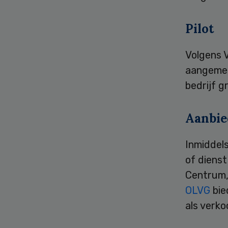
Pilot
Volgens V
aangemel
bedrijf g
Aanbie
Inmiddels
of dienst
Centrum,
OLVG
bie
als verko