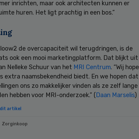
mer inrichten, maar ook architecten kunnen er
imte huren. Het ligt prachtig in een bos.”
ing
oow2 de overcapaciteit wil terugdringen, is de
ts ook een mooi marketingplatform. Dat blijkt uit
van Nelleke Schuur van het
MRI Centrum
. “Wij hop
ns extra naamsbekendheid biedt. En we hopen dat
llingen ons zo makkelijker vinden als ze zelf lange
den hebben voor MRI-onderzoek.” (
Daan Marselis
)
it artikel
Zorginkoop