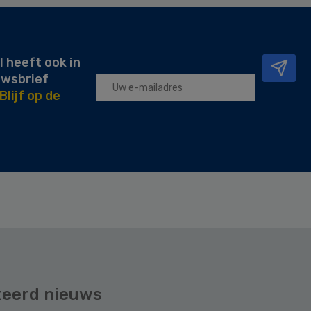
l heeft ook in
uwsbrief
Blijf op de
teerd nieuws