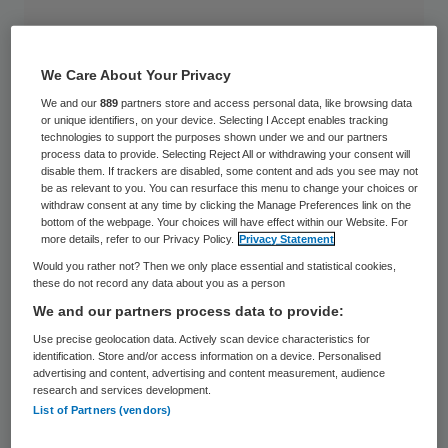
We Care About Your Privacy
We and our
889
partners store and access personal data, like browsing data
or unique identifiers, on your device. Selecting I Accept enables tracking
technologies to support the purposes shown under we and our partners
process data to provide. Selecting Reject All or withdrawing your consent will
disable them. If trackers are disabled, some content and ads you see may not
be as relevant to you. You can resurface this menu to change your choices or
withdraw consent at any time by clicking the Manage Preferences link on the
bottom of the webpage. Your choices will have effect within our Website. For
more details, refer to our Privacy Policy.
Privacy Statement
Would you rather not? Then we only place essential and statistical cookies,
these do not record any data about you as a person
We and our partners process data to provide:
Bijna 250 thuishulpen in de gemeente
Use precise geolocation data. Actively scan device characteristics for
Emmen verliezen op 1 januari hun baan. Het
identification. Store and/or access information on a device. Personalised
advertising and content, advertising and content measurement, audience
gaat vooral om huishoudelijke
research and services development.
List of Partners (vendors)
thuiszorgmedewerkers van Zorggroep