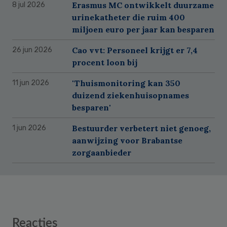
Erasmus MC ontwikkelt duurzame
8 jul 2026
urinekatheter die ruim 400
miljoen euro per jaar kan besparen
Cao vvt: Personeel krijgt er 7,4
26 jun 2026
procent loon bij
'Thuismonitoring kan 350
11 jun 2026
duizend ziekenhuisopnames
besparen'
Bestuurder verbetert niet genoeg,
1 jun 2026
aanwijzing voor Brabantse
zorgaanbieder
Reader
Reacties