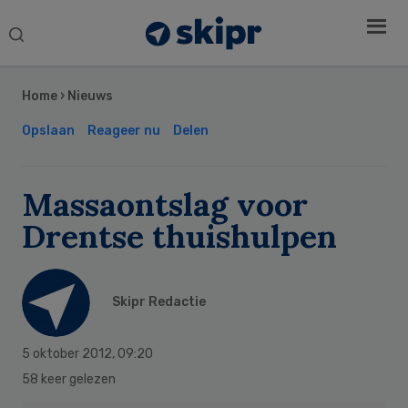
Search
this
Secondary
website
Sidebar
Home
›
Nieuws
Opslaan
Reageer nu
Delen
Massaontslag voor
Drentse thuishulpen
Skipr Redactie
5 oktober 2012
,
09:20
58 keer gelezen