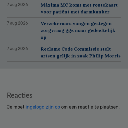
Máxima MC komt met routekaart
7 aug 2026
voor patiënt met darmkanker
Verzekeraars vangen gestegen
7 aug 2026
zorgvraag ggz maar gedeeltelijk
op
Reclame Code Commissie stelt
7 aug 2026
artsen gelijk in zaak Philip Morris
Reader
Reacties
Interactions
Je moet
ingelogd zijn op
om een reactie te plaatsen.