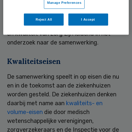
Manage Preferences
de patiënt dichtbij geboden in alle
deelnemende ziekenhuizen en, als dat moet
Reject All
I Accept
dan wel beter is, geconcentreerd. Inhoud
en kwaliteit van zorg zijn leidend in het
onderzoek naar de samenwerking.
Kwaliteitseisen
De samenwerking speelt in op eisen die nu
en in de toekomst aan de ziekenhuizen
worden gesteld. De ziekenhuizen denken
daarbij met name aan
kwaliteits- en
volume-eisen
die door medisch
wetenschappelijke verenigingen,
zorgverzekeraars en de Inspectie voor de