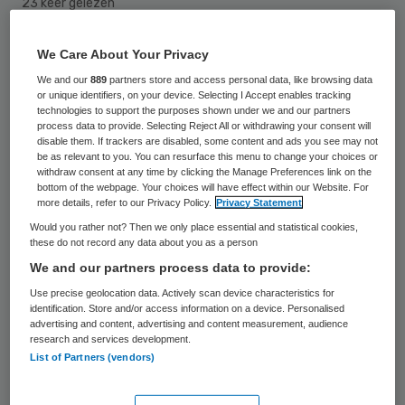
23 keer gelezen
Het Rode Kruis Ziekenhuis in Beverwijk en
We Care About Your Privacy
de MCA Gemini Groep met locaties in
We and our
889
partners store and access personal data, like browsing data
or unique identifiers, on your device. Selecting I Accept enables tracking
Alkmaar en Den Helder beraden zich op
technologies to support the purposes shown under we and our partners
process data to provide. Selecting Reject All or withdrawing your consent will
nauwere samenwerking. De twee
disable them. If trackers are disabled, some content and ads you see may not
be as relevant to you. You can resurface this menu to change your choices or
ziekenhuizen hebben hiertoe woensdag een
withdraw consent at any time by clicking the Manage Preferences link on the
intentieverklaring ondertekend.
bottom of the webpage. Your choices will have effect within our Website. For
more details, refer to our Privacy Policy.
Privacy Statement
Would you rather not? Then we only place essential and statistical cookies,
Met de samenwerking willen het Rode Kruis
these do not record any data about you as a person
Ziekenhuis en de MCA Gemini Groep GG een
We and our partners process data to provide:
volledig aanbod aan medisch specialistische
Use precise geolocation data. Actively scan device characteristics for
identification. Store and/or access information on a device. Personalised
zorg binnen aanvaardbare reisafstand
advertising and content, advertising and content measurement, audience
research and services development.
bieden voor de circa 700 duizend inwoners
List of Partners (vendors)
in het gezamenlijke verzorgingsgebied. Die
zorg wordt als dat redelijkerwijs kan, voor