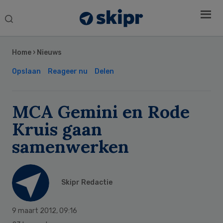
Search
this
Secondary
website
Sidebar
Home
›
Nieuws
Opslaan
Reageer nu
Delen
MCA Gemini en Rode
Kruis gaan
samenwerken
Skipr Redactie
9 maart 2012
,
09:16