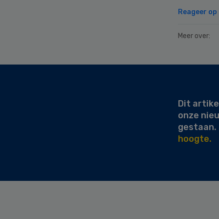
Reageer op d
Meer over:
Secondary
Sidebar
Dit artike
onze nie
gestaan.
hoogte.