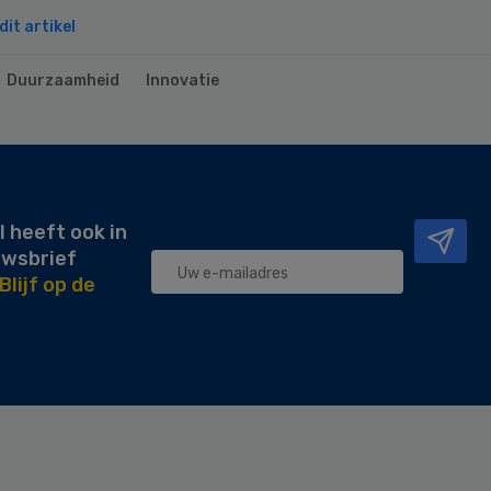
it artikel
Duurzaamheid
Innovatie
l heeft ook in
uwsbrief
Blijf op de