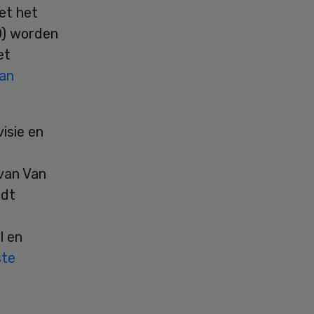
et het
D) worden
et
an
isie en
 van Van
rdt
l en
ste