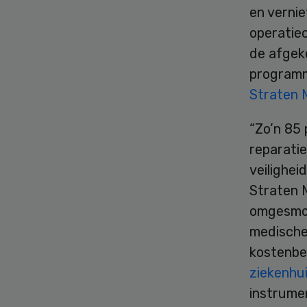
en verni
operatie
de afgek
programm
Straten 
“Zo’n 85 
reparatie
veilighei
Straten M
omgesmol
medische
kostenbe
ziekenhu
instrume