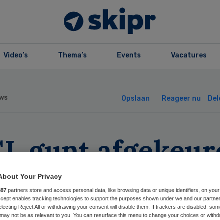
Video’s
Thema’s
Events
Vacatures
ws
Opslaan
Reageer nu
Del
L gunt afgekeur
ratie-
About Your Privacy
887
partners store and access personal data, like browsing data or unique identifiers, on your
strumenten twee
Accept enables tracking technologies to support the purposes shown under we and our partne
electing Reject All or withdrawing your consent will disable them. If trackers are disabled, so
may not be as relevant to you. You can resurface this menu to change your choices or withd