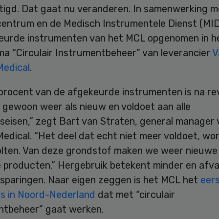
etigd. Dat gaat nu veranderen. In samenwerking m
centrum en de Medisch Instrumentele Dienst (MI
eurde instrumenten van het MCL opgenomen in h
a “Circulair Instrumentbeheer” van leverancier
V
Medical
.
procent van de afgekeurde instrumenten is na rev
 gewoon weer als nieuw en voldoet aan alle
dseisen,” zegt Bart van Straten, general manager
edical. “Het deel dat echt niet meer voldoet, wo
ten. Van deze grondstof maken we weer nieuwe
 producten.” Hergebruik betekent minder en afva
sparingen. Naar eigen zeggen is het MCL het
eer
is in Noord-Nederland
dat met “circulair
ntbeheer” gaat werken.