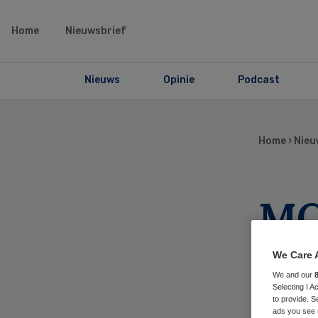
Home
Nieuwsbrief
Nieuws
Opinie
Podcast
Home
›
Nieu
MC
ope
We Care 
We and our
in
Selecting I 
to provide. S
ads you see 