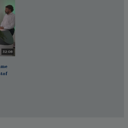
32:08
zame
stof