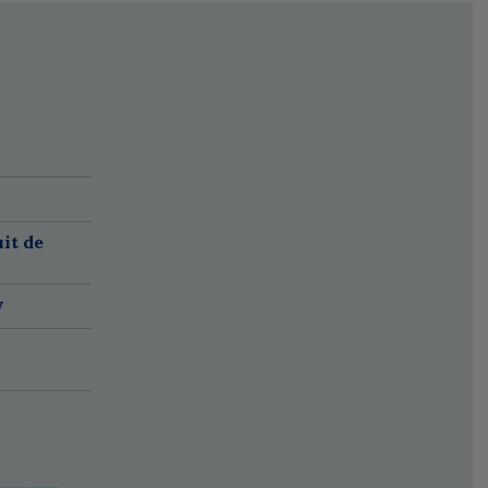
it de
w