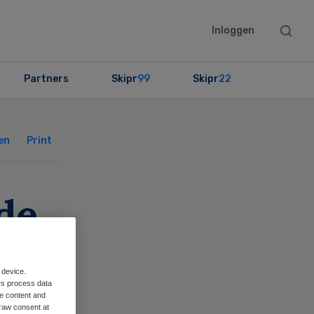
Searc
Inloggen
this
websit
Partners
Skipr
99
Skipr
22
Primary
Sidebar
en
Print
de
 device.
de
rs process data
me content and
raw consent at