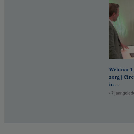
Webinar 1 
zorg | Cir
in ...
· 7 jaar gele