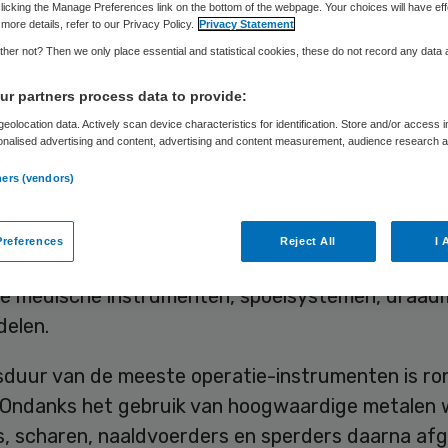
ven
licking the Manage Preferences link on the bottom of the webpage. Your choices will have eff
more details, refer to our Privacy Policy.
Privacy Statement
her not? Then we only place essential and statistical cookies, these do not record any data
r partners process data to provide:
Skipr Redactie
25 juli 2019
,
09:29
42 keer gelezen
eolocation data. Actively scan device characteristics for identification. Store and/or access 
onalised advertising and content, advertising and content measurement, audience research 
.
ners (vendors)
 een groot deel van het afgekeurde operatie-
ntarium repareren. Instrumenten die niet meer aa
references
Reject All
I 
oldoen, worden omgesmolten en krijgen een twee
we medische instrumenten, spoelsystemen, draa
delen.
sduur van de meeste operatie-instrumenten is ro
r. Ondanks het gebruik van hoogwaardige metalen
s, scharen, naaldvoerders en sperders daarna af