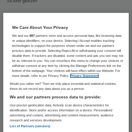
56 keer gelezen
Het is de Partij voor de Dieren niet gelukt
om medische informatie uit de nieuwe Wet
We Care About Your Privacy
inlichtingen- en veiligheidsdiensten (Wiv) –
We and our
887
partners store and access personal data, like browsing data
or unique identifiers, on your device. Selecting I Accept enables tracking
ook wel de ‘sleepwet’ genoemd – te houden.
technologies to support the purposes shown under we and our partners
process data to provide. Selecting Reject All or withdrawing your consent will
Een motie daartoe kreeg op 21 november
disable them. If trackers are disabled, some content and ads you see may not
be as relevant to you. You can resurface this menu to change your choices or
onvoldoende steun in de Tweede Kamer.
withdraw consent at any time by clicking the Manage Preferences link on the
bottom of the webpage. Your choices will have effect within our Website. For
De Wiv geeft inlichtingen- en
more details, refer to our Privacy Policy.
Privacy Statement
Would you rather not? Then we only place essential and statistical cookies,
veiligheidsdiensten ruimere bevoegdheden
these do not record any data about you as a person
geeft om, bijvoorbeeld via internet,
We and our partners process data to provide:
informatie te vergaren. De wet is deze
Use precise geolocation data. Actively scan device characteristics for
identification. Store and/or access information on a device. Personalised
zomer door de Eerste Kamer gegaan.
advertising and content, advertising and content measurement, audience
Artsenorganisaties KNMG en LHV zijn er fel
research and services development.
List of Partners (vendors)
op tegen, omdat de nieuwe wet het