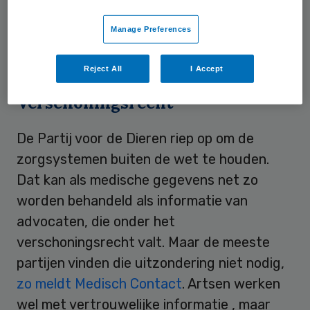
medisch beroepsgeheim kan schaden als de
Manage Preferences
diensten hierdoor toegang krijgen tot ICT-
systemen in de zorg.
Reject All
I Accept
Verschoningsrecht
De Partij voor de Dieren riep op om de
zorgsystemen buiten de wet te houden.
Dat kan als medische gegevens net zo
worden behandeld als informatie van
advocaten, die onder het
verschoningsrecht valt. Maar de meeste
partijen vinden die uitzondering niet nodig,
zo meldt Medisch Contact
. Artsen werken
wel met vertrouwelijke informatie , maar