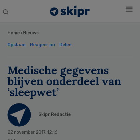
Search
this
Secondary
website
Sidebar
Home
›
Nieuws
Opslaan
Reageer nu
Delen
Medische gegevens
blijven onderdeel van
‘sleepwet’
Skipr Redactie
22 november 2017
,
12:16