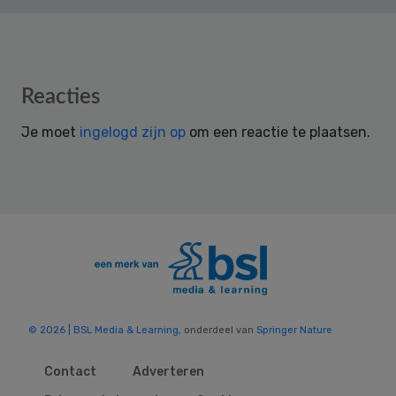
Reader
Reacties
Interactions
Je moet
ingelogd zijn op
om een reactie te plaatsen.
© 2026 | BSL Media & Learning
, onderdeel van
Springer Nature
Contact
Adverteren