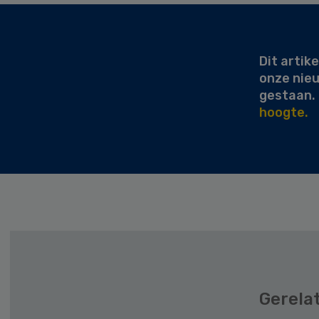
Secondary
Sidebar
Dit artike
onze nie
gestaan.
hoogte.
Gerela