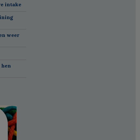
re intake
ining
gen weer
r hen