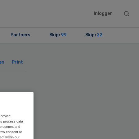
Searc
Inloggen
this
websit
Partners
Skipr
99
Skipr
22
Primary
Sidebar
en
Print
 device.
rs process data
me content and
raw consent at
ect within our