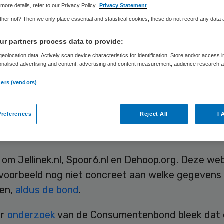
more details, refer to our Privacy Policy.
Privacy Statement
her not? Then we only place essential and statistical cookies, these do not record any data
Skipr Redactie
17 november 2017
,
08:55
81 keer gelezen
r partners process data to provide:
eolocation data. Actively scan device characteristics for identification. Store and/or access 
onalised advertising and content, advertising and content measurement, audience research 
 met medische informatie over verslavingen en zi
.
ners (vendors)
ch beter aan de privacyregels. Ze hebben een bev
g en zijn gestopt met het plaatsen van cookies die 
references
Reject All
I 
privacywetgeving. Drie sites hebben hun privacyv
 op orde, schrijft de Consumentenbond.
om Jellinek.nl, Spoor6.nl en Dehoop.org. Deze we
jvoorbeeld nog niet concreet aan welke gegevens 
en,
aldus de bond
.
er
onderzoek
van de Consumentenbond bleek dat