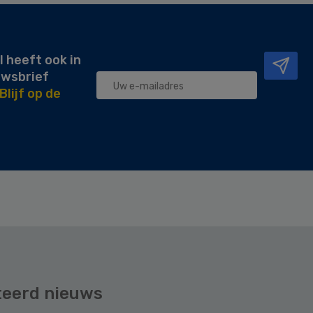
l heeft ook in
uwsbrief
Blijf op de
teerd nieuws