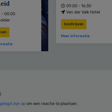
heid
09:00 - 16:30
Van der Valk Hotel
 - 00:00
older
Inschrijven
jven
Meer informatie
ormatie
s
gelogd zijn op
om een reactie te plaatsen.