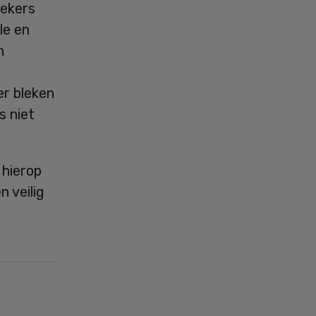
oekers
le en
n
er bleken
s niet
 hierop
 veilig