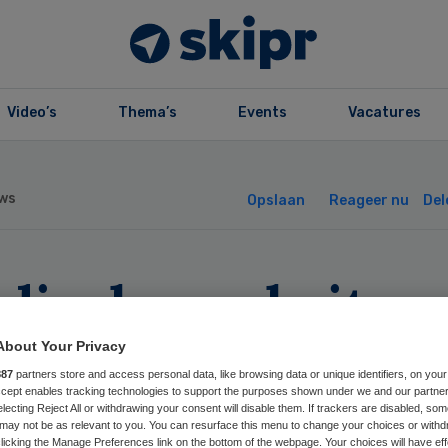
Video’s
Thema’s
Events
Vacatures
ws
Opslaan
Reageer nu
Del
dische websites
rgvuldiger met
About Your Privacy
887
partners store and access personal data, like browsing data or unique identifiers, on your
ivacy bezoekers
Accept enables tracking technologies to support the purposes shown under we and our partne
electing Reject All or withdrawing your consent will disable them. If trackers are disabled, so
may not be as relevant to you. You can resurface this menu to change your choices or withd
licking the Manage Preferences link on the bottom of the webpage. Your choices will have eff