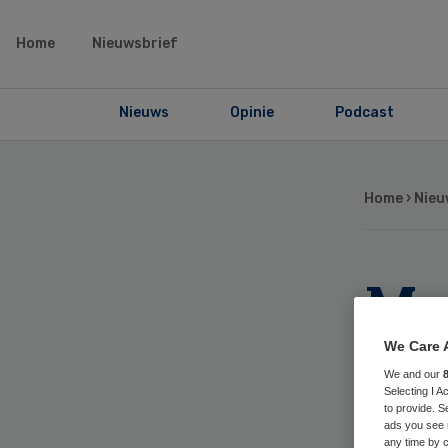
Home
Nieuwsbrief
Nieuws
Opinie
Podcast
Home
›
Nieu
Me
zo
We Care 
We and our
pr
Selecting I 
to provide. S
ads you see 
any time by c