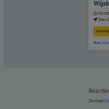
Wijs
00:00
Den D
Inschri
Meer inf
Reader
Reactie
Interactions
Je moet
in