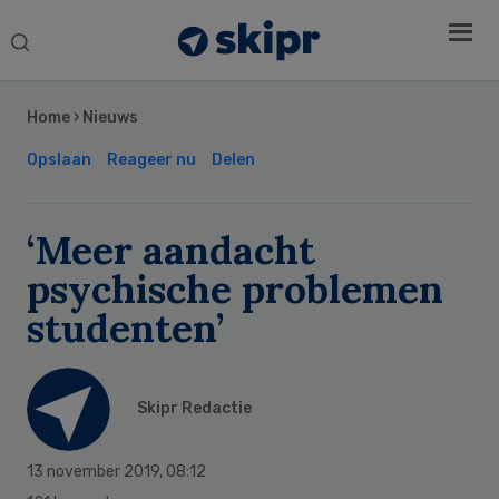
Search
this
Secondary
website
Sidebar
Home
›
Nieuws
Opslaan
Reageer nu
Delen
‘Meer aandacht
psychische problemen
studenten’
Skipr Redactie
13 november 2019
,
08:12