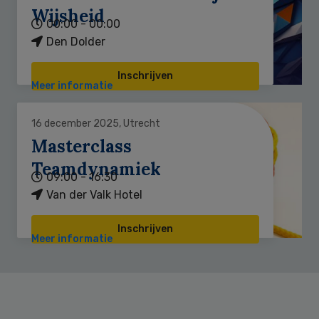
Wijsheid
00:00 - 00:00
Den Dolder
Inschrijven
Meer informatie
16 december 2025, Utrecht
Masterclass
Teamdynamiek
09:00 - 16:30
Van der Valk Hotel
Inschrijven
Meer informatie