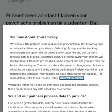
121 keer gelezen
Er moet meer aandacht komen voor
psychische problemen bij studenten. Dat
stelt het Interstedelijk Studenten Overleg
(ISO) in een rapport.
We Care About Your Privacy
We and our
887
partners store and access personal data, like browsing data
or unique identifiers, on your device. Selecting I Accept enables tracking
Al eerder kwamen geluiden dat veel
technologies to support the purposes shown under we and our partners
studenten kampen met stress en te hoge
process data to provide. Selecting Reject All or withdrawing your consent will
disable them. If trackers are disabled, some content and ads you see may not
druk tijdens hun studie. Het ISO heeft nu
be as relevant to you. You can resurface this menu to change your choices or
withdraw consent at any time by clicking the Manage Preferences link on the
de resultaten van achttien verschillende
bottom of the webpage. Your choices will have effect within our Website. For
more details, refer to our Privacy Policy.
Privacy Statement
onderzoeken naar studentenwelzijn van de
Would you rather not? Then we only place essential and statistical cookies,
afgelopen vijf jaar geanalyseerd om beter
these do not record any data about you as a person
zicht te krijgen op de omvang van het
We and our partners process data to provide:
probleem. “De percentages van
Use precise geolocation data. Actively scan device characteristics for
identification. Store and/or access information on a device. Personalised
problematische klachten zijn echt hoog.
advertising and content, advertising and content measurement, audience