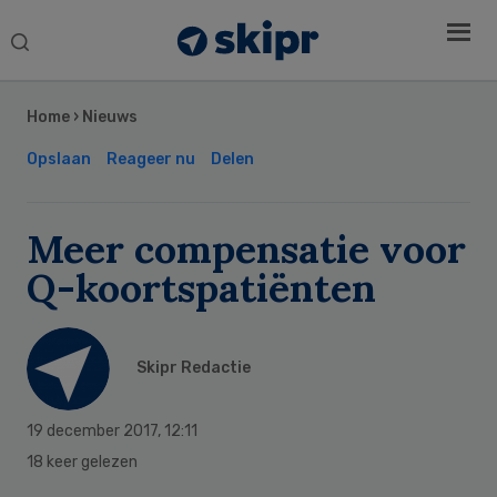
Search
this
Secondary
website
Sidebar
Home
›
Nieuws
Opslaan
Reageer nu
Delen
Meer compensatie voor
Q-koortspatiënten
Skipr Redactie
19 december 2017
,
12:11
18 keer gelezen