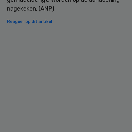
nagekeken. (ANP)
Reageer op dit artikel
Primary
Sidebar