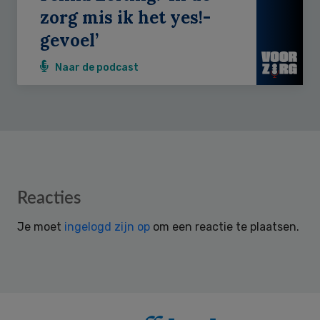
zorg mis ik het yes!-
gevoel’
Naar de podcast
Reader
Reacties
Interactions
Je moet
ingelogd zijn op
om een reactie te plaatsen.