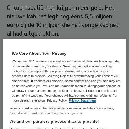
Q-koortspatiënten krijgen meer geld. Het
nieuwe kabinet legt nog eens 5,5 miljoen
euro bij de 10 miljoen die het vorige kabinet
al had uitgetrokken.
Zowel mensen die de ziekte hebben
We Care About Your Privacy
opgelopen als nabestaanden van mensen
We and our
887
partners store and access personal data, like browsing data
die aan de ziekte zijn bezweken komen
or unique identifiers, on your device. Selecting I Accept enables tracking
technologies to support the purposes shown under we and our partners
waarschijnlijk in aanmerking voor een
process data to provide. Selecting Reject All or withdrawing your consent will
“financiële tegemoetkoming”, schrijft
disable them. If trackers are disabled, some content and ads you see may not
be as relevant to you. You can resurface this menu to change your choices or
minister Bruno Bruins (Medische Zorg) aan
withdraw consent at any time by clicking the Manage Preferences link on the
bottom of the webpage. Your choices will have effect within our Website. For
de Tweede Kamer. Hij werkt zijn plan nu uit
more details, refer to our Privacy Policy.
Privacy Statement
in overleg met de patiënten en andere
Would you rather not? Then we only place essential and statistical cookies,
these do not record any data about you as a person
betrokkenen. Patiënten klaagden eerder
We and our partners process data to provide:
dat 10 miljoen euro te weinig was.