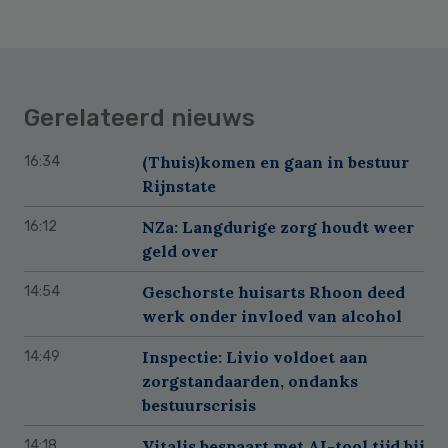
Gerelateerd nieuws
(Thuis)komen en gaan in bestuur
16:34
Rijnstate
NZa: Langdurige zorg houdt weer
16:12
geld over
Geschorste huisarts Rhoon deed
14:54
werk onder invloed van alcohol
Inspectie: Livio voldoet aan
14:49
zorgstandaarden, ondanks
bestuurscrisis
Vitalis bespaart met AI-tool tijd bij
14:18