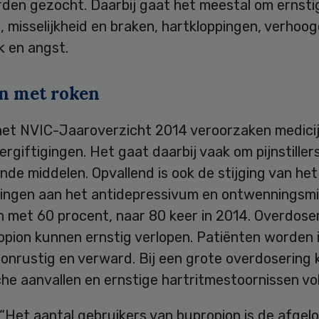
den gezocht. Daarbij gaat het meestal om ernsti
, misselijkheid en braken, hartkloppingen, verhoo
k en angst.
n met roken
het NVIC-Jaaroverzicht 2014 veroorzaken medici
rgiftigingen. Het gaat daarbij vaak om pijnstiller
de middelen. Opvallend is ook de stijging van het
llingen aan het antidepressivum en ontwenningsm
n met 60 procent, naar 80 keer in 2014. Overdose
opion kunnen ernstig verlopen. Patiënten worden 
 onrustig en verward. Bij een grote overdosering
che aanvallen en ernstige hartritmestoornissen vo
 “Het aantal gebruikers van bupropion is de afgelo