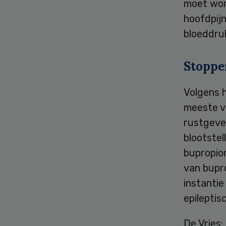
moet wor
hoofdpijn
bloeddru
Stoppe
Volgens 
meeste ve
rustgeven
blootste
bupropio
van bupr
instantie
epileptis
De Vries: