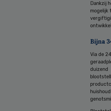
Dankzij h
mogelijk 
vergiftig
ontwikke
Bijna 
Via de 2
geraadpl
duizend b
blootstel
productc
huishoud
genotsmi