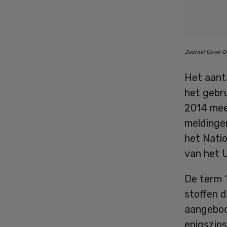
Journal Cover 
Het aant
het gebr
2014 mee
meldingen
het Nati
van het 
De term 
stoffen d
aangebod
enigszins