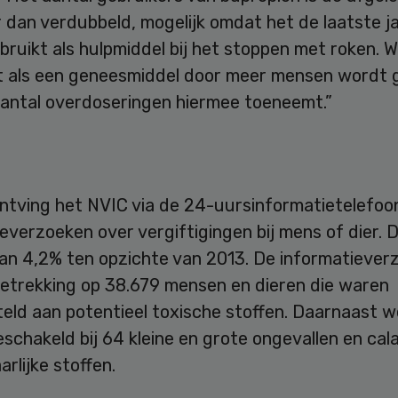
 dan verdubbeld, mogelijk omdat het de laatste j
ruikt als hulpmiddel bij het stoppen met roken. W
t als een geneesmiddel door meer mensen wordt g
aantal overdoseringen hiermee toeneemt.”
ontving het NVIC via de 24-uursinformatietelefoo
everzoeken over vergiftigingen bij mens of dier. D
van 4,2% ten opzichte van 2013. De informatiever
etrekking op 38.679 mensen en dieren die waren
eld aan potentieel toxische stoffen. Daarnaast w
schakeld bij 64 kleine en grote ongevallen en cal
rlijke stoffen.