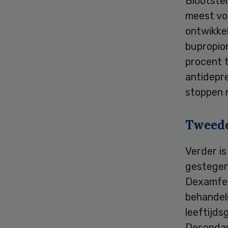
Blootste
meest vo
ontwikkel
bupropio
procent t
antidepr
stoppen 
Tweed
Verder is
gestegen 
Dexamfet
behandeli
leeftijds
Desondan