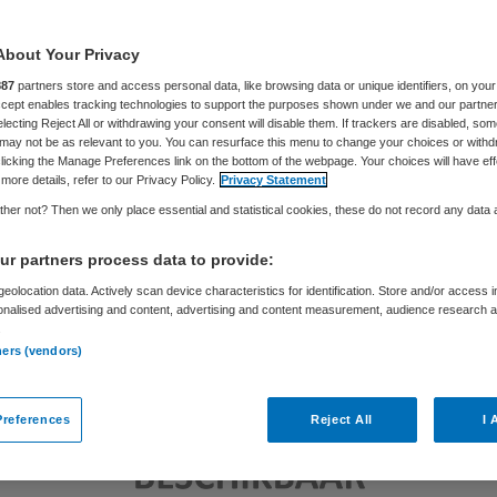
Skipr Redactie
20 augustus 2015
,
06:52
136 keer gelezen
About Your Privacy
887
partners store and access personal data, like browsing data or unique identifiers, on your
Accept enables tracking technologies to support the purposes shown under we and our partne
electing Reject All or withdrawing your consent will disable them. If trackers are disabled, so
may not be as relevant to you. You can resurface this menu to change your choices or withd
licking the Manage Preferences link on the bottom of the webpage. Your choices will have eff
more details, refer to our Privacy Policy.
Privacy Statement
her not? Then we only place essential and statistical cookies, these do not record any data
r partners process data to provide:
eolocation data. Actively scan device characteristics for identification. Store and/or access 
onalised advertising and content, advertising and content measurement, audience research 
.
ners (vendors)
references
Reject All
I 