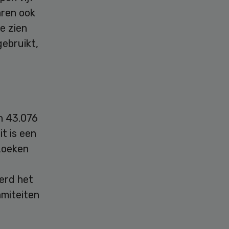
aren ook
e zien
ebruikt,
n 43.076
it is een
zoeken
erd het
amiteiten