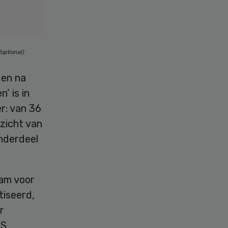
optional)
den na
’ is in
r: van 36
rzicht van
onderdeel
aam voor
tiseerd,
r
PS