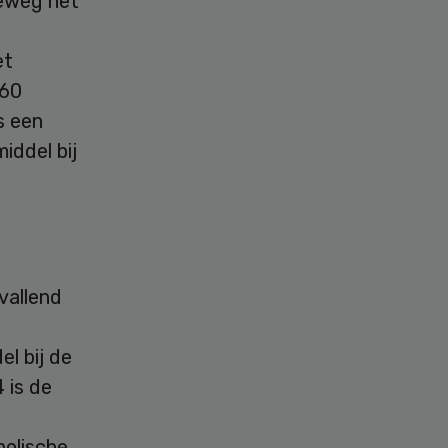
eweg het
et
 60
s een
iddel bij
vallend
l bij de
 is de
holische