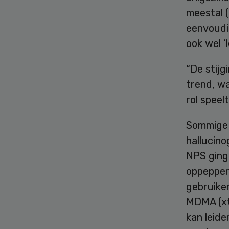
meestal 
eenvoudi
ook wel ‘
“De stijg
trend, wa
rol speel
Sommige 
hallucin
NPS ging
oppeppen
gebruiker
MDMA (xtc
kan leide