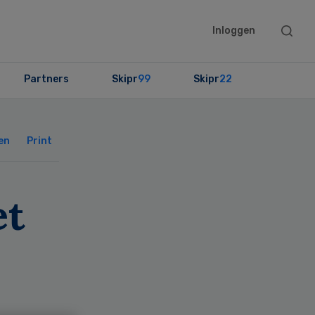
Searc
Inloggen
this
websit
Partners
Skipr
99
Skipr
22
Primary
Sidebar
en
Print
et