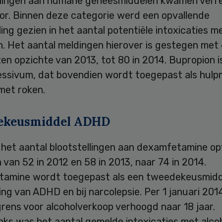
llingen aan humane geneesmiddelen kwamen verr
or. Binnen deze categorie werd een opvallende
ing gezien in het aantal potentiële intoxicaties m
n. Het aantal meldingen hierover is gestegen met
en opzichte van 2013, tot 80 in 2014. Bupropion i
essivum, dat bovendien wordt toegepast als hulpm
met roken.
ekeusmiddel ADHD
 het aantal blootstellingen aan dexamfetamine op
van 52 in 2012 en 58 in 2013, naar 74 in 2014.
amine wordt toegepast als een tweedekeusmidde
ng van ADHD en bij narcolepsie. Per 1 januari 2014
grens voor alcoholverkoop verhoogd naar 18 jaar.
ks was het aantal gemelde intoxicaties met alco