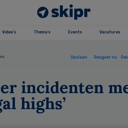
Video’s
Thema’s
Events
Vacatures
ws
Opslaan
Reageer nu
Del
er incidenten m
gal highs’