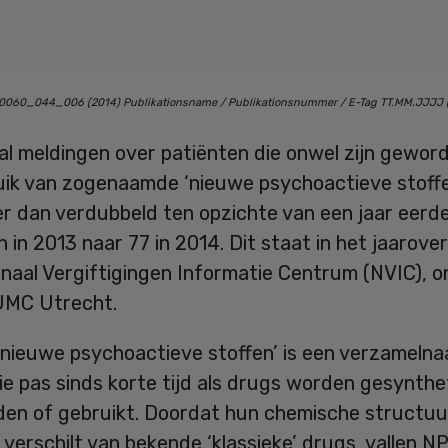
00060_044_006 (2014) Publikationsname / Publikationsnummer / E-Tag TT.MM.JJJJ (
al meldingen over patiënten die onwel zijn gewor
uik van zogenaamde ‘nieuwe psychoactieve stoffen
r dan verdubbeld ten opzichte van een jaar eerde
 in 2013 naar 77 in 2014. Dit staat in het jaarove
onaal Vergiftigingen Informatie Centrum (NVIC), 
UMC Utrecht.
‘nieuwe psychoactieve stoffen’ is een verzameln
ie pas sinds korte tijd als drugs worden gesynthe
en of gebruikt. Doordat hun chemische structuu
 verschilt van bekende ‘klassieke’ drugs, vallen N