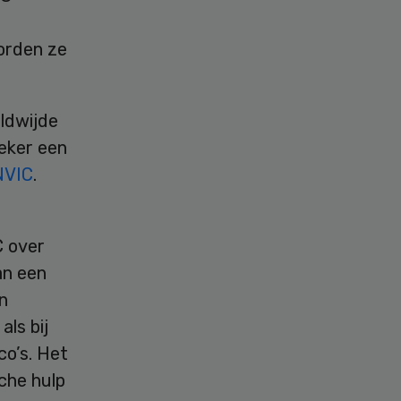
orden ze
eldwijde
zeker een
NVIC
.
C over
an een
n
ls bij
co’s. Het
che hulp