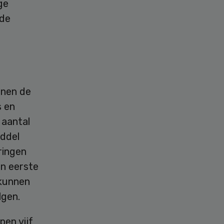
ge
gde
jnen de
s en
 aantal
iddel
ringen
in eerste
 kunnen
lgen.
pen vijf