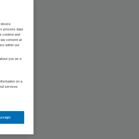
 device.
rs process data
me content and
raw consent at
ect within our
 about you as a
information on a
and services
Accept