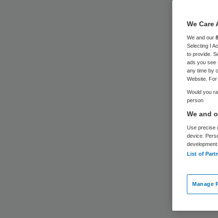
We Care 
We and our
Selecting I 
to provide. S
ads you see 
any time by c
Website. For 
Would you rat
person
We and ou
Use precise g
device. Pers
development
List of Part
Manage P