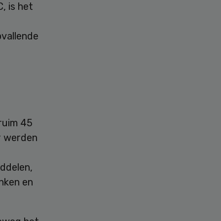
, is het
pvallende
ruim 45
Er werden
ddelen,
nken en