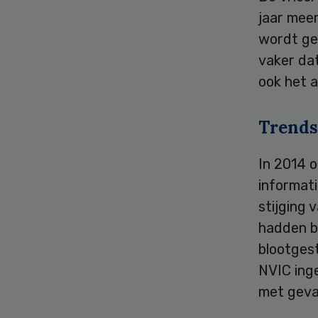
jaar meer
wordt geb
vaker da
ook het 
Trends
In 2014 
informati
stijging 
hadden b
blootgest
NVIC inge
met gevaa