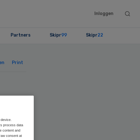
Searc
Inloggen
this
websit
Partners
Skipr
99
Skipr
22
Primary
Sidebar
en
Print
 device.
rs process data
me content and
raw consent at