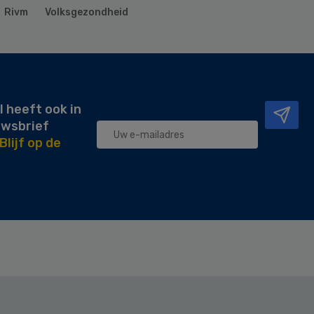
Rivm
Volksgezondheid
l heeft ook in
uwsbrief
Blijf op de