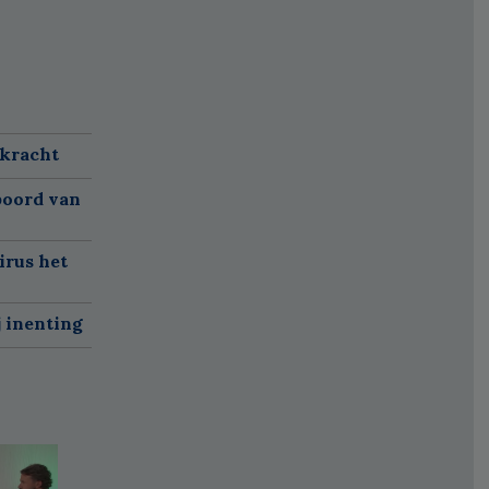
 kracht
boord van
irus het
j inenting