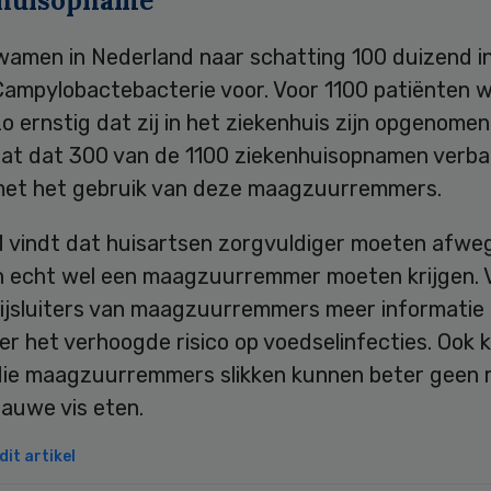
huisopname
kwamen in Nederland naar schatting 100 duizend i
Campylobactebacterie voor. Voor 1100 patiënten w
zo ernstig dat zij in het ziekenhuis zijn opgenomen
at dat 300 van de 1100 ziekenhuisopnamen verb
et het gebruik van deze maagzuurremmers.
 vindt dat huisartsen zorgvuldiger moeten afwe
n echt wel een maagzuurremmer moeten krijgen. 
ijsluiters van maagzuurremmers meer informatie
r het verhoogde risico op voedselinfecties. Ook 
ie maagzuurremmers slikken kunnen beter geen
rauwe vis eten.
it artikel