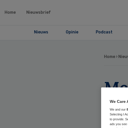
Home
Nieuwsbrief
Nieuws
Opinie
Podcast
Home
›
Nieu
Mee
ma
We Care 
We and our
Selecting I 
to provide. S
ads you see 