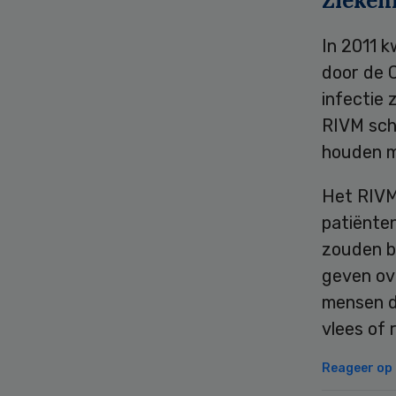
Zieken
In 2011 
door de 
infectie 
RIVM sch
houden m
Het RIVM
patiënte
zouden b
geven ove
mensen d
vlees of 
Reageer op d