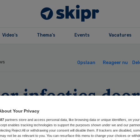
Video’s
Thema’s
Events
Vacatures
ws
Opslaan
Reageer nu
Del
r infecties door
agzuurremmers
About Your Privacy
887
partners store and access personal data, like browsing data or unique identifiers, on your
Accept enables tracking technologies to support the purposes shown under we and our partne
electing Reject All or withdrawing your consent will disable them. If trackers are disabled, so
may not be as relevant to you. You can resurface this menu to change your choices or withd