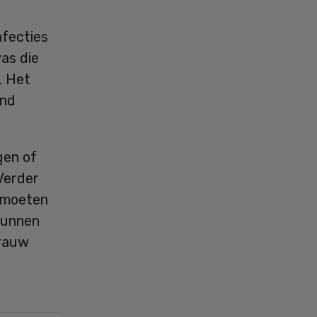
nfecties
as die
. Het
and
gen of
Verder
 moeten
kunnen
 rauw