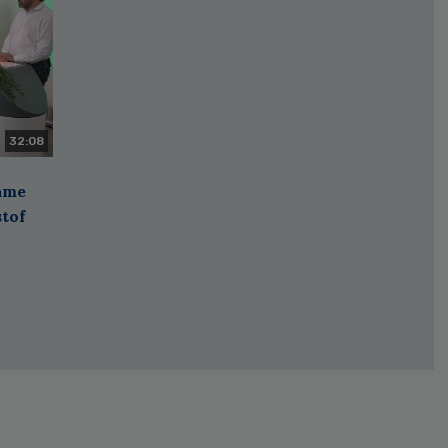
32:08
zame
stof