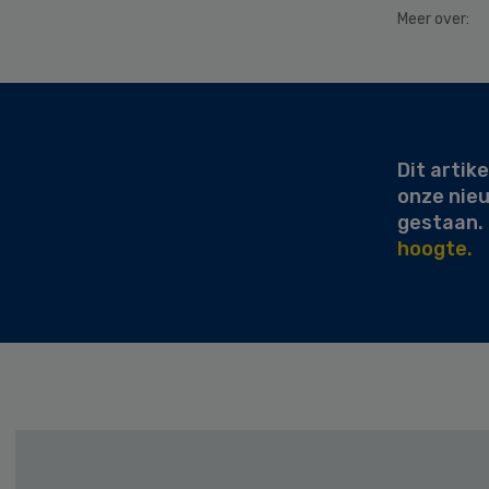
Meer over:
Secondary
Sidebar
Dit artike
onze nie
gestaan.
hoogte.