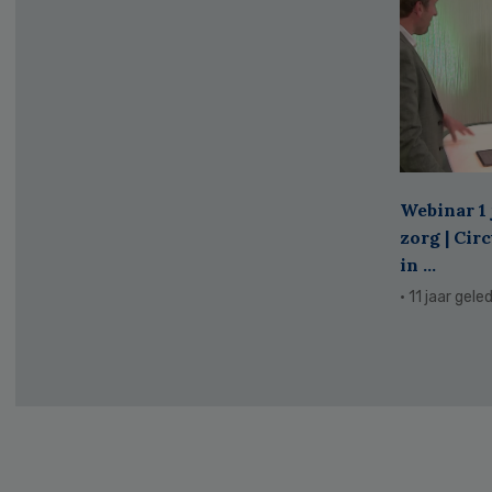
Webinar 1 
zorg | Cir
in ...
· 11 jaar gele