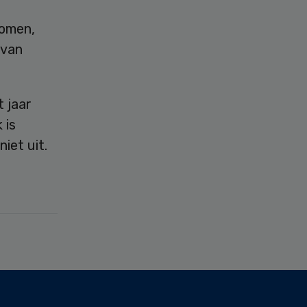
komen,
 van
 jaar
 is
niet uit.