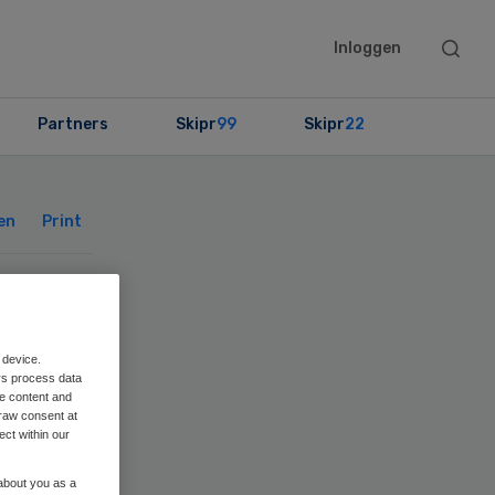
Searc
Inloggen
this
websit
Partners
Skipr
99
Skipr
22
Primary
Sidebar
en
Print
 device.
rs process data
me content and
raw consent at
ect within our
 about you as a