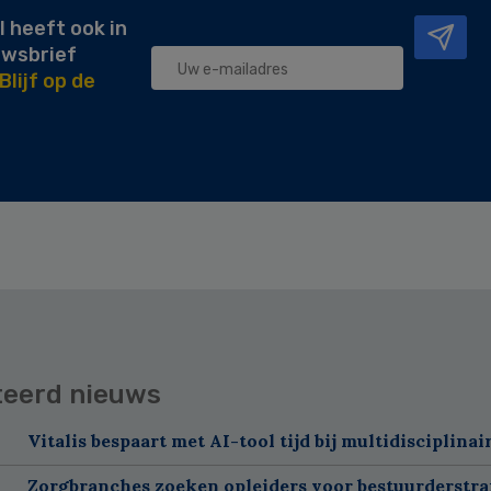
l heeft ook in
uwsbrief
Blijf op de
teerd nieuws
Vitalis bespaart met AI-tool tijd bij multidisciplinai
Zorgbranches zoeken opleiders voor bestuurderstra