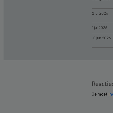
2 jul 2026
1 jul 2026
18 jun 2026
Reader
Reactie
Interactions
Je moet
in