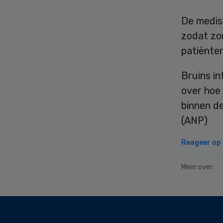
De medis
zodat zo
patiënte
Bruins i
over hoe h
binnen de
(ANP)
Reageer op d
Meer over:
Secondary
Sidebar