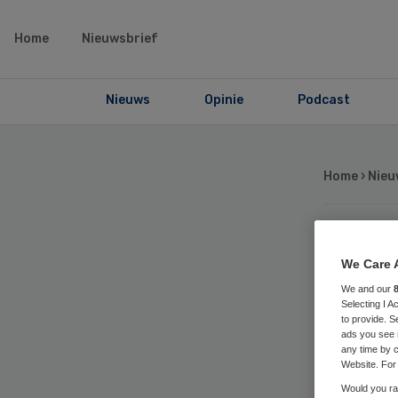
Home
Nieuwsbrief
Nieuws
Opinie
Podcast
Home
›
Nieu
Me
We Care 
We and our
pat
Selecting I 
to provide. S
ads you see 
ge
any time by c
Website. For 
Would you rat