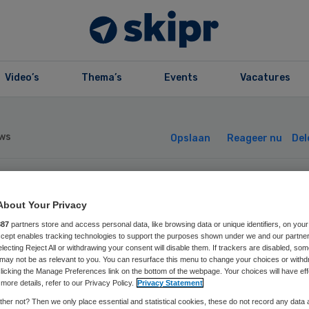
Video’s
Thema’s
Events
Vacatures
ws
Opslaan
Reageer nu
Del
er keuze voor
About Your Privacy
887
partners store and access personal data, like browsing data or unique identifiers, on your
iënt bij
Accept enables tracking technologies to support the purposes shown under we and our partne
electing Reject All or withdrawing your consent will disable them. If trackers are disabled, so
may not be as relevant to you. You can resurface this menu to change your choices or withd
gevensdeling
licking the Manage Preferences link on the bottom of the webpage. Your choices will have eff
more details, refer to our Privacy Policy.
Privacy Statement
her not? Then we only place essential and statistical cookies, these do not record any data