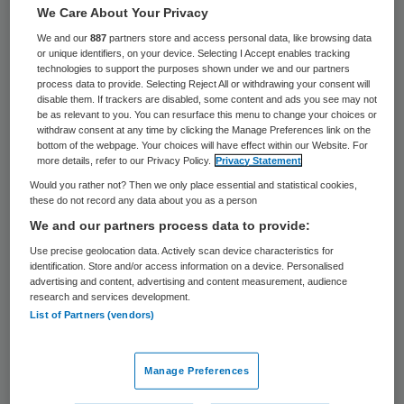
46 keer gelezen
We Care About Your Privacy
We and our
887
partners store and access personal data, like browsing data
Consumenten hebben voor een verstandige
or unique identifiers, on your device. Selecting I Accept enables tracking
technologies to support the purposes shown under we and our partners
keuze over hun eten meer nodig dan
process data to provide. Selecting Reject All or withdrawing your consent will
disable them. If trackers are disabled, some content and ads you see may not
“angstverhalen over vlees”. Daarom komt
be as relevant to you. You can resurface this menu to change your choices or
withdraw consent at any time by clicking the Manage Preferences link on the
het Voedingscentrum binnenkort met een
bottom of the webpage. Your choices will have effect within our Website. For
nieuwe schijf van vijf.
more details, refer to our Privacy Policy.
Privacy Statement
Would you rather not? Then we only place essential and statistical cookies,
these do not record any data about you as a person
Minister Edith Schippers (Volksgezondheid)
We and our partners process data to provide:
zei dat op dinsdag 27 oktober in het
Use precise geolocation data. Actively scan device characteristics for
vragenuurtje. De Gezondheidsraad komt
identification. Store and/or access information on a device. Personalised
advertising and content, advertising and content measurement, audience
volgende week met nieuwe richtlijnen over
research and services development.
gezonde voeding. Die worden vervolgens
List of Partners (vendors)
door het Voedingscentrum verwerkt in
nieuwe adviezen en een schijf van vijf,
Manage Preferences
zodat “mensen daadwerkelijk kunnen