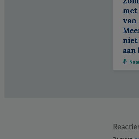
Zom
met 
van 
Meer
niet
aan 
Naa
Reader
Reactie
Interactions