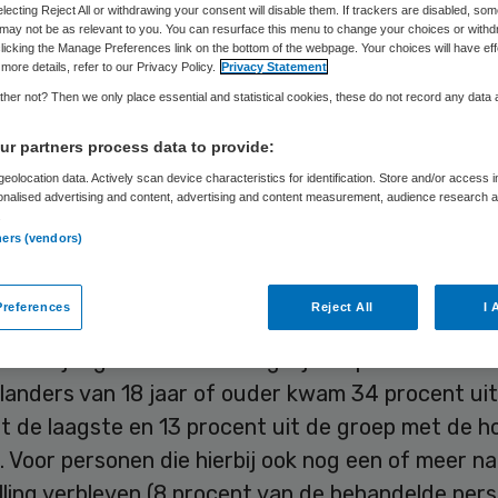
Skipr Redactie
15 december 2017
,
10:18
45 keer gelezen
electing Reject All or withdrawing your consent will disable them. If trackers are disabled, so
may not be as relevant to you. You can resurface this menu to change your choices or withd
licking the Manage Preferences link on the bottom of the webpage. Your choices will have eff
more details, refer to our Privacy Policy.
Privacy Statement
her not? Then we only place essential and statistical cookies, these do not record any data
ers die worden behandeld in de specialistische g
idszorg (ggz) behoren relatief vaak tot huishoud
r partners process data to provide:
e inkomensgroepen. Dit geldt zowel voor volwasse
eolocation data. Actively scan device characteristics for identification. Store and/or access 
onalised advertising and content, advertising and content measurement, audience research 
eren en jongeren, meldt het CBS op basis van de
.
ie van diagnoses en behandelingen(DBC’s) in de g
ners (vendors)
references
Reject All
I 
aar waren er ongeveer 800 duizend volwassenen e
inderjarigen in behandeling bij de specialistische
landers van 18 jaar of ouder kwam 34 procent uit
t de laagste en 13 procent uit de groep met de h
 Voor personen die hierbij ook nog een of meer na
lling verbleven (8 procent van de behandelde per