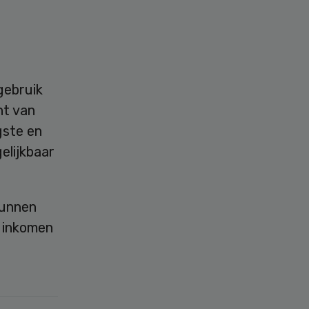
 gebruik
nt van
gste en
elijkbaar
kunnen
 inkomen