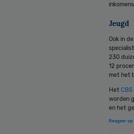
inkomens
Jeugd
Ook in de
specialis
230 duiz
12 procen
met het b
Het
CBS
worden g
en het ge
Reageer op d