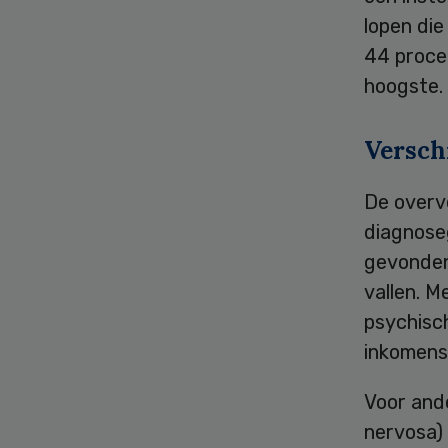
lopen di
44 proce
hoogste.
Versch
De overve
diagnose
gevonden
vallen. 
psychisc
inkomens
Voor ande
nervosa) 