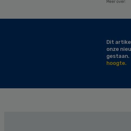
Meer over:
Secondary
Sidebar
Dit artike
onze nie
gestaan.
hoogte.