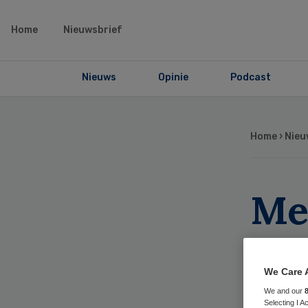
Home
Nieuwsbrief
Nieuws
Opinie
Podcast
Home
›
Nieu
Mee
ggz
We Care 
We and our
Selecting I 