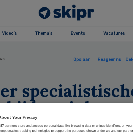
Video’s
Thema’s
Events
Vacatures
ws
Opslaan
Reageer nu
Del
r specialistisch
 bij lage inkome
About Your Privacy
887
partners store and access personal data, like browsing data or unique identifiers, on your
Accept enables tracking technologies to support the purposes shown under we and our partne