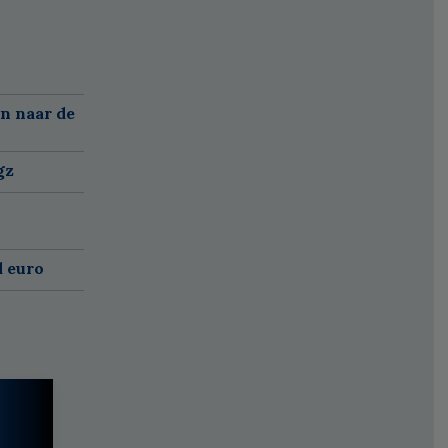
n naar de
gz
d euro