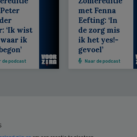
ereditie
Zomereditie
Peter
met Fenna
der
Eefting: ‘In
: ‘Ik wist
de zorg mis
 waar ik
ik het yes!-
begon’
gevoel’
r de podcast
Naar de podcast
s