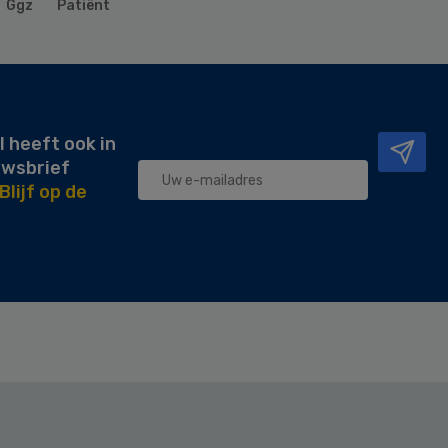
Ggz
Patiënt
l heeft ook in
uwsbrief
Blijf op de