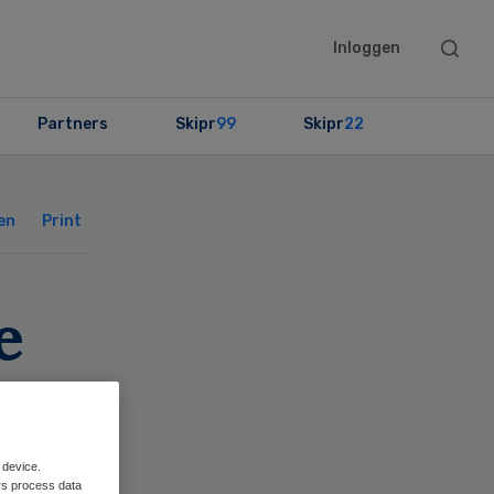
Searc
Inloggen
this
websit
Partners
Skipr
99
Skipr
22
Primary
Sidebar
en
Print
e
ns
 device.
rs process data