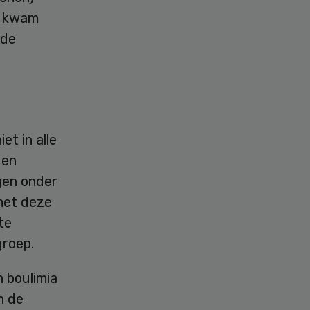
p kwam
 de
t in alle
den
gen onder
met deze
te
groep.
n boulimia
n de