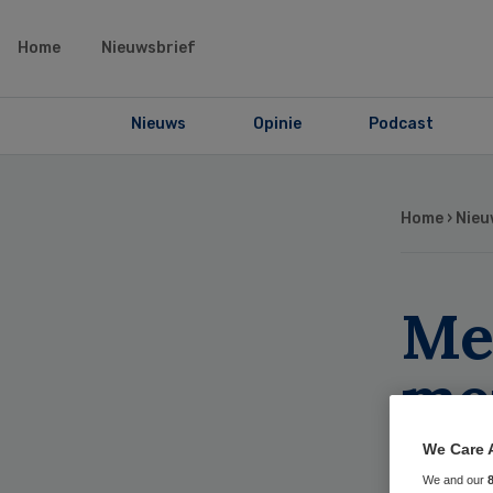
Home
Nieuwsbrief
Nieuws
Opinie
Podcast
Home
›
Nieu
Me
me
‘g
We Care 
We and our