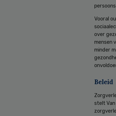
persoons
Vooral o
sociaale
over gezo
mensen v
minder m
gezondhe
onvoldoe
Beleid
Zorgverl
stelt Van
zorgverl