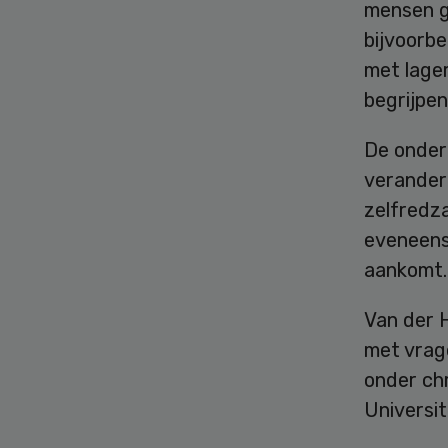
mensen go
bijvoorb
met lage
begrijpen
De onderz
verander
zelfredz
eveneens
aankomt.
Van der 
met vrag
onder chr
Universit