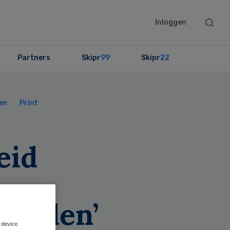
Searc
Inloggen
this
websit
Partners
Skipr
99
Skipr
22
Primary
Sidebar
en
Print
eid
gheden’
 device.