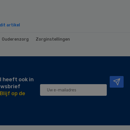
it artikel
Ouderenzorg
Zorginstellingen
l heeft ook in
uwsbrief
Blijf op de