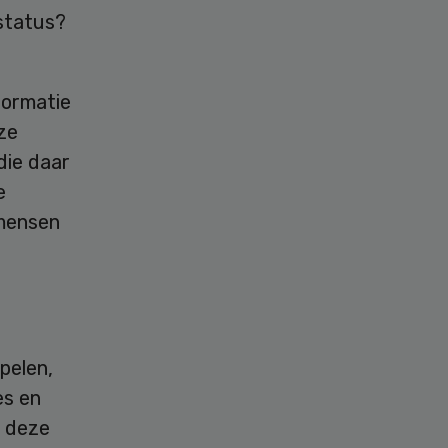
status?
formatie
ze
ie daar
e
mensen
pelen,
es en
k deze