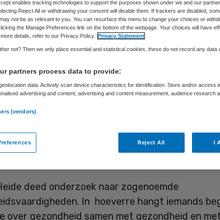
Accept enables tracking technologies to support the purposes shown under we and our partne
electing Reject All or withdrawing your consent will disable them. If trackers are disabled, so
may not be as relevant to you. You can resurface this menu to change your choices or withd
licking the Manage Preferences link on the bottom of the webpage. Your choices will have eff
Skipr Redactie
26 mei 2015
,
09:04
29 keer gelezen
more details, refer to our Privacy Policy.
Privacy Statement
her not? Then we only place essential and statistical cookies, these do not record any data
r partners process data to provide:
et minder gezondheidsvaardigheden voelen zich
eolocation data. Actively scan device characteristics for identification. Store and/or access 
ze hebben meer moeite met zelfmanagement, hun 
onalised advertising and content, advertising and content measurement, audience research 
er de zorg is minder en ze bezoeken vaker de huis
.
ners (vendors)
ie minder moeite hebben informatie over hun ge
pen en toe te passen. Dat blijkt uit het promotie
references
Reject All
I 
van der Heide op basis van onderzoek bij het NIVE
Heide deed onderzoek naar zogenoemde
idsvaardigheden. In hoeverre hangt iemands beg
ie over gezondheid samen met gezondheid en me