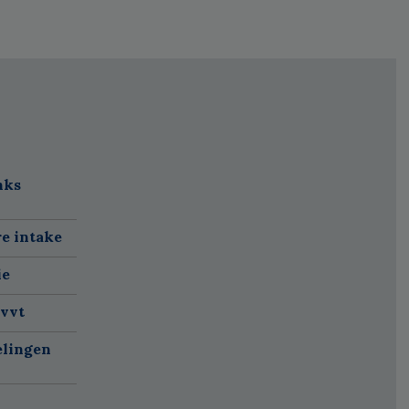
nks
re intake
ie
 vvt
elingen