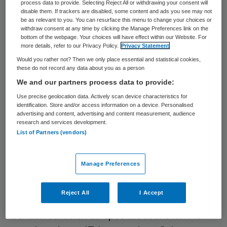
onderlinge verschillen te zien, aldus Quint.
process data to provide. Selecting Reject All or withdrawing your consent will
disable them. If trackers are disabled, some content and ads you see may not
Van de care-instellingen verwacht zestig
be as relevant to you. You can resurface this menu to change your choices or
withdraw consent at any time by clicking the Manage Preferences link on the
procent dat de hoeveelheid outsourcing zal
bottom of the webpage. Your choices will have effect within our Website. For
more details, refer to our Privacy Policy.
Privacy Statement
toenemen, terwijl dit bij cure 87 procent is.
Would you rather not? Then we only place essential and statistical cookies,
these do not record any data about you as a person
Kwaliteit
We and our partners process data to provide:
Use precise geolocation data. Actively scan device characteristics for
identification. Store and/or access information on a device. Personalised
De meest genoemde reden (30 procent) om
advertising and content, advertising and content measurement, audience
te kiezen voor outsourcing is het
research and services development.
List of Partners (vendors)
verbeteren van de kwaliteit van de eigen
dienstverlening. Instellingen geven aan dat
Manage Preferences
er een “aanzienlijk verschil” is in kwaliteit in
vergelijking met het eigen beheer van de IT-
Reject All
I Accept
afdeling, verkregen onder meer door de
schaalvoordelen en specialistische kennis