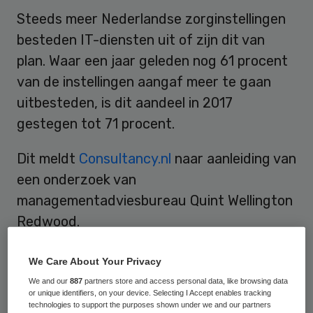
Steeds meer Nederlandse zorginstellingen
besteden IT-diensten uit of zijn dit van
plan. Waar een jaar geleden nog 61 procent
van de instellingen aangaf meer te gaan
uitbesteden, is dit aandeel in 2017
gestegen tot 71 procent.
Dit meldt
Consultancy.nl
naar aanleiding van
een onderzoek van
managementadviesbureau Quint Wellington
Redwood.
Zowel care- als cure-instellingen geven aan
We Care About Your Privacy
groei te verwachten wat betreft
We and our
887
partners store and access personal data, like browsing data
or unique identifiers, on your device. Selecting I Accept enables tracking
outsourcing van IT. Toch zijn er opvallende
technologies to support the purposes shown under we and our partners