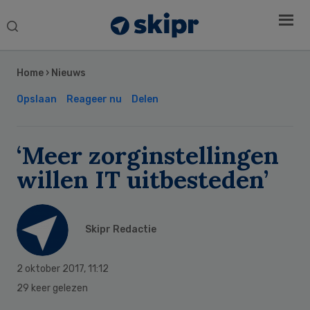
Search
this
Secondary
website
Sidebar
Home
›
Nieuws
Opslaan
Reageer nu
Delen
‘Meer zorginstellingen
willen IT uitbesteden’
Skipr Redactie
2 oktober 2017
,
11:12
29 keer gelezen