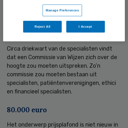
procent van de specialisten vindt dat zij
Manage Preferences
niet over die beslissing gaat.
Reject All
I Accept
Commissie van Wijzen
Circa driekwart van de specialisten vindt
dat een Commissie van Wijzen zich over de
hoogte zou moeten uitspreken. Zo’n
commissie zou moeten bestaan uit
specialisten, patiëntenverenigingen, ethici
en financieel specialisten.
80.000 euro
Het onderwerp prijsplafond is niet nieuw in