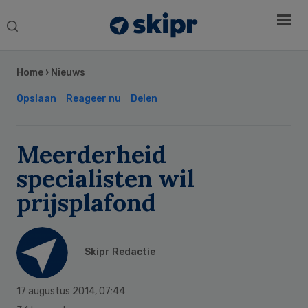
Search
this
Secondary
website
Sidebar
Home
›
Nieuws
Opslaan
Reageer nu
Delen
Meerderheid
specialisten wil
prijsplafond
Skipr Redactie
17 augustus 2014
,
07:44