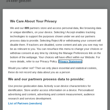
34 keer gelezen
Zeven van de tien medisch specialisten
We Care About Your Privacy
vindt het instellen van een prijsplafond in de
We and our
889
partners store and access personal data, like browsing data
zorg een goede zaak. Zes van de tien denkt
or unique identifiers, on your device. Selecting I Accept enables tracking
zelfs dat een prijsplafond onvermijdelijk is
technologies to support the purposes shown under we and our partners
process data to provide. Selecting Reject All or withdrawing your consent will
om de zorg op termijn betaalbaar te
disable them. If trackers are disabled, some content and ads you see may not
be as relevant to you. You can resurface this menu to change your choices or
houden. Dat blijkt uit onderzoek van
withdraw consent at any time by clicking the Manage Preferences link on the
bottom of the webpage. Your choices will have effect within our Website. For
EenVandaag.
more details, refer to our Privacy Policy.
Privacy Statement
Would you rather not? Then we only place essential and statistical cookies,
EenVandaag bevroeg samen met de Orde
these do not record any data about you as a person
van Medisch Specialisten tweeduizend
We and our partners process data to provide:
specialisten van tientallen disciplines over
Use precise geolocation data. Actively scan device characteristics for
identification. Store and/or access information on a device. Personalised
het onderwerp. De meerderheid is voor een
advertising and content, advertising and content measurement, audience
research and services development.
prijsplafond, maar waagt zich niet aan
List of Partners (vendors)
uitspraken over de hoogte ervan. 62