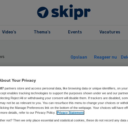
Video’s
Thema’s
Events
Vacatures
ws
Opslaan
Reageer nu
Del
ldpunt
About Your Privacy
887
partners store and access personal data, like browsing data or unique identifiers, on your
Accept enables tracking technologies to support the purposes shown under we and our partne
ekenhuisbacterië
electing Reject All or withdrawing your consent will disable them. If trackers are disabled, so
may not be as relevant to you. You can resurface this menu to change your choices or withd
licking the Manage Preferences link on the bottom of the webpage. Your choices will have eff
line
more details, refer to our Privacy Policy.
Privacy Statement
her not? Then we only place essential and statistical cookies, these do not record any data