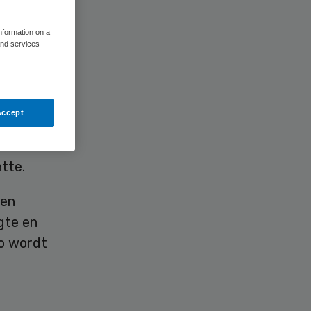
information on a
and services
nhuizen
Accept
ën
et de
tte.
een
gte en
Zo wordt