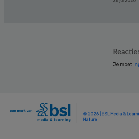
28 jul 2026
Reader
Reactie
Interactions
Je moet
in
© 2026 | BSL Media & Learn
Nature