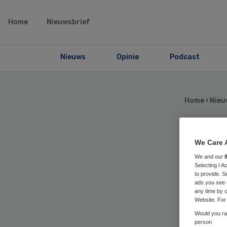
Home
Nieuwsbrief
Nieuws
Opinie
Podcast
Home
›
Nieu
Me
We Care 
We and our
Selecting I 
zi
to provide. S
ads you see 
any time by c
on
Website. For 
Would you rat
person