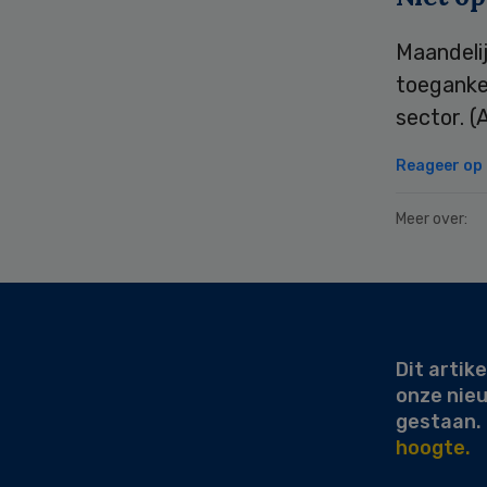
Maandelij
toegankel
sector. (
Reageer op d
Meer over:
Secondary
Sidebar
Dit artike
onze nie
gestaan.
hoogte.