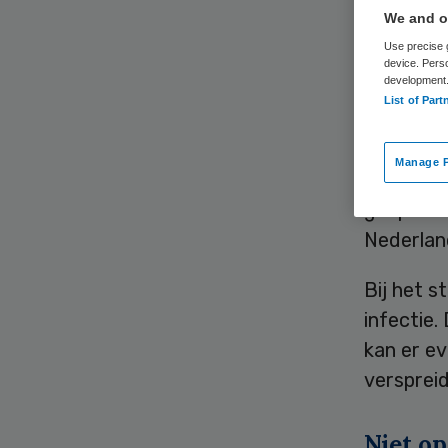
We and ou
Use precise g
device. Pers
development
List of Part
Sinds di
Manage P
melding 
geopend.
Nederland
Bij het 
infectie.
kan er e
verspreid
Niet o