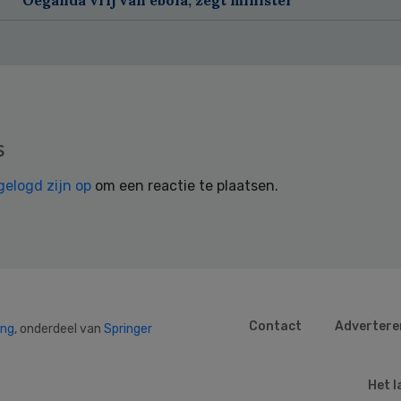
s
gelogd zijn op
om een reactie te plaatsen.
Contact
Advertere
ing
, onderdeel van
Springer
Het l