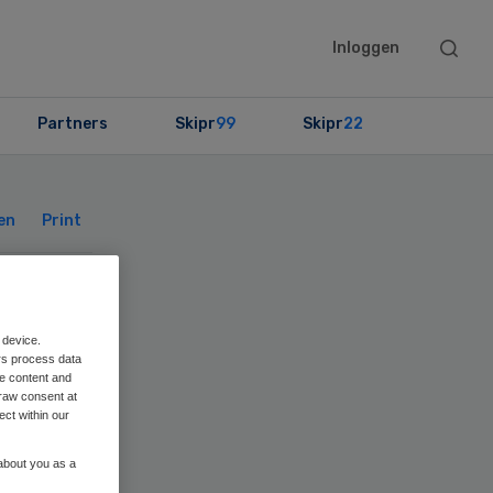
Searc
Inloggen
this
websit
Partners
Skipr
99
Skipr
22
Primary
Sidebar
en
Print
 device.
rs process data
n
me content and
raw consent at
ect within our
 about you as a