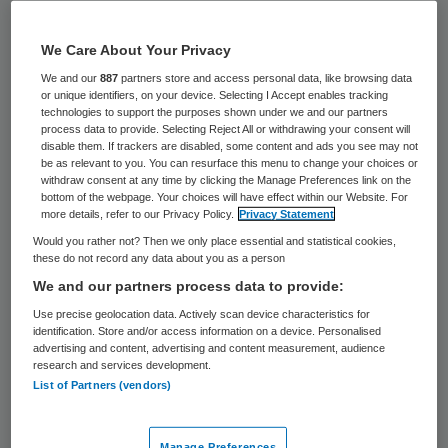
Zorgverzekeraar Menzis gaat klanten met
We Care About Your Privacy
een betalingsachterstand helpen. De eerste
We and our
887
partners store and access personal data, like browsing data
vijfhonderd verzekerden die langer dan zes
or unique identifiers, on your device. Selecting I Accept enables tracking
maanden geen zorgpremie hebben betaald,
technologies to support the purposes shown under we and our partners
process data to provide. Selecting Reject All or withdrawing your consent will
krijgen een aanbod voor het afbouwen van
disable them. If trackers are disabled, some content and ads you see may not
be as relevant to you. You can resurface this menu to change your choices or
hun schuld. Op termijn komt een veelvoud
withdraw consent at any time by clicking the Manage Preferences link on the
bottom of the webpage. Your choices will have effect within our Website. For
van verzekerden met betalingsproblemen
more details, refer to our Privacy Policy.
Privacy Statement
daarvoor in aanmerking, aldus directeur
Would you rather not? Then we only place essential and statistical cookies,
these do not record any data about you as a person
Henriëtte Setz van Menzis.
We and our partners process data to provide:
Samen met financieel bewindvoerder BFS
Use precise geolocation data. Actively scan device characteristics for
identification. Store and/or access information on a device. Personalised
biedt Menzis een betalingsregeling aan
advertising and content, advertising and content measurement, audience
research and services development.
waarbij de schuld na twee jaar moet zijn
List of Partners (vendors)
weggewerkt. Dat aanbod geldt niet voor
wanbetalers die al in een
Manage Preferences