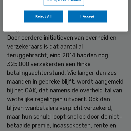
schuldsaneringstraject zitten.
Reject All
I Accept
In Nederland staat een kwart miljoen
zorgverzekerden als wanbetaler bekend.
Door eerdere initiatieven van overheid en
verzekeraars is dat aantal al
teruggebracht; eind 2014 hadden nog
325.000 verzekerden een flinke
betalingsachterstand. Wie langer dan zes
maanden in gebreke blijft, wordt aangemeld
bij het CAK, dat namens de overheid tal van
wettelijke regelingen uitvoert. Ook dan
blijven wanbetalers verplicht verzekerd,
maar hun schuld loopt snel op door de niet-
betaalde premie, incassokosten, rente en