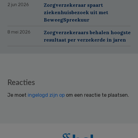
Zorgverzekeraar spaart
2 jun 2026
ziekenhuisbezoek uit met
BeweegSpreekuur
Zorgverzekeraars behalen hoogste
8 mei 2026
resultaat per verzekerde in jaren
Reader
Reacties
Interactions
Je moet
ingelogd zijn op
om een reactie te plaatsen.