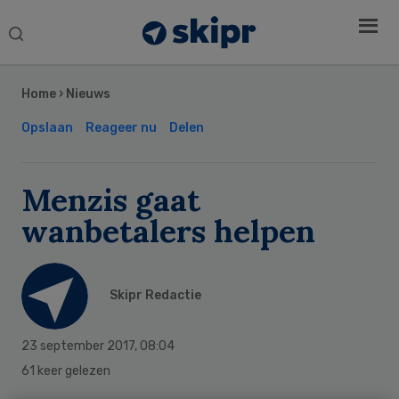
Search
this
Secondary
website
Sidebar
Home
›
Nieuws
Opslaan
Reageer nu
Delen
Menzis gaat
wanbetalers helpen
Skipr Redactie
23 september 2017
,
08:04
61 keer gelezen