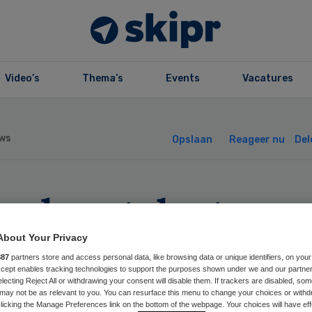
Video’s
Thema’s
Events
Vacatures
ws
Opslaan
Reageer nu
Del
rck ontslaat nog
ns 8500
About Your Privacy
887
partners store and access personal data, like browsing data or unique identifiers, on your
Accept enables tracking technologies to support the purposes shown under we and our partne
dewerkers
electing Reject All or withdrawing your consent will disable them. If trackers are disabled, so
may not be as relevant to you. You can resurface this menu to change your choices or withd
licking the Manage Preferences link on the bottom of the webpage. Your choices will have eff