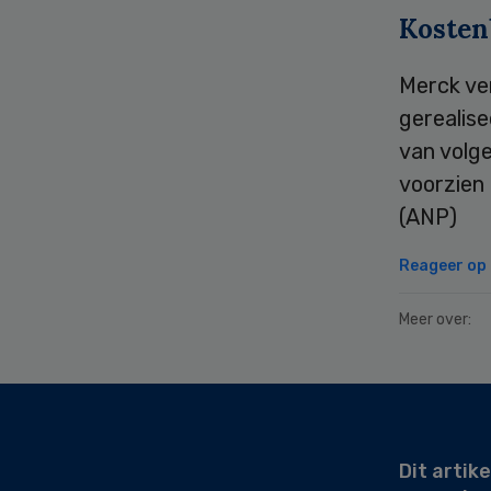
Kosten
Merck ve
gerealise
van volg
voorzien 
(ANP)
Reageer op d
Meer over:
Secondary
Sidebar
Dit artike