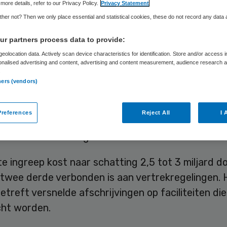
more details, refer to our Privacy Policy.
Privacy Statement
her not? Then we only place essential and statistical cookies, these do not record any data
Skipr Redactie
1 oktober 2013
,
11:55
28 keer gelezen
r partners process data to provide:
eolocation data. Actively scan device characteristics for identification. Store and/or access 
onalised advertising and content, advertising and content measurement, audience research 
.
kaanse farmaceut Merck schrapt nog eens circa
ners (vendors)
ovenop een eerder aangekondigde reductie van 
eidsplaatsen. Door de twee ontslagrondes zal he
references
Reject All
I 
sbestand eind 2015 met een vijfde zijn geslonken
et concern dinsdag bekend.
e ingreep kost naar schatting 2,5 tot 3 miljard dol
twee derde verbonden is aan vertrekregelingen. 
etreft versnelde afschrijvingen op faciliteiten di
cht worden.