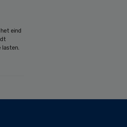
 het eind
rdt
 lasten.