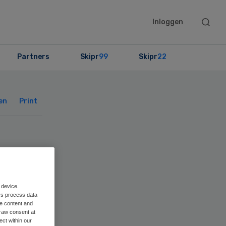
Searc
Inloggen
this
websit
Partners
Skipr
99
Skipr
22
Primary
Sidebar
en
Print
 device.
rs process data
me content and
raw consent at
ect within our