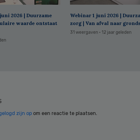
juni 2026 | Duurzame
Webinar 1 juni 2026 | Duur
culaire waarde ontstaat
zorg | Van afval naar grond
31 weergaven
· 12 jaar geleden
eden
s
gelogd zijn op
om een reactie te plaatsen.