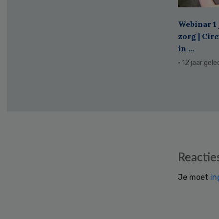
Webinar 1 
zorg | Cir
in ...
· 12 jaar gel
Reader
Reactie
Interactions
Je moet
in