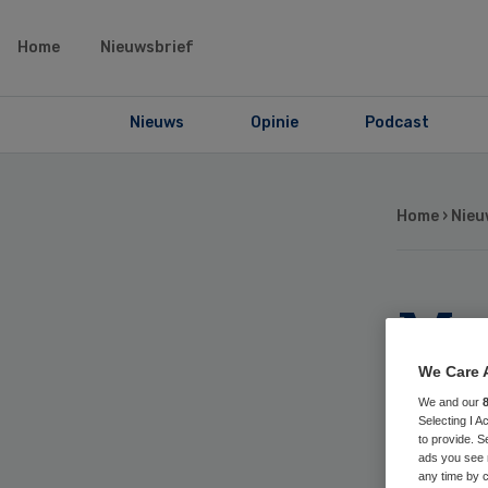
Home
Nieuwsbrief
Nieuws
Opinie
Podcast
Home
›
Nieu
Me
ee
We Care 
We and our
Selecting I 
me
to provide. S
ads you see 
any time by c