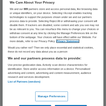
We Care About Your Privacy
Het Amerikaanse farmacieconcern Merck
We and our
889
partners store and access personal data, like browsing data
heeft zijn omzet en winst vorig kwartaal
or unique identifiers, on your device. Selecting I Accept enables tracking
technologies to support the purposes shown under we and our partners
zien dalen. De op een na grootste fabrikant
process data to provide. Selecting Reject All or withdrawing your consent will
disable them. If trackers are disabled, some content and ads you see may not
van medicijnen in de Verenigde Staten had
be as relevant to you. You can resurface this menu to change your choices or
withdraw consent at any time by clicking the Manage Preferences link on the
last van het verlopen van patenten en van
bottom of the webpage. Your choices will have effect within our Website. For
negatieve wisselkoerseffecten.
more details, refer to our Privacy Policy.
Privacy Statement
Would you rather not? Then we only place essential and statistical cookies,
these do not record any data about you as a person
Merck meldde maandag een omzet van 11
We and our partners process data to provide:
miljard dollar (8 miljard euro) over het derde
Use precise geolocation data. Actively scan device characteristics for
kwartaal, tegen 11,5 miljard dollar een jaar
identification. Store and/or access information on a device. Personalised
advertising and content, advertising and content measurement, audience
eerder. De nettowinst zakte van 1,7 miljard
research and services development.
dollar naar 1,1 miljard dollar.
List of Partners (vendors)
Ontslagronde
Manage Preferences