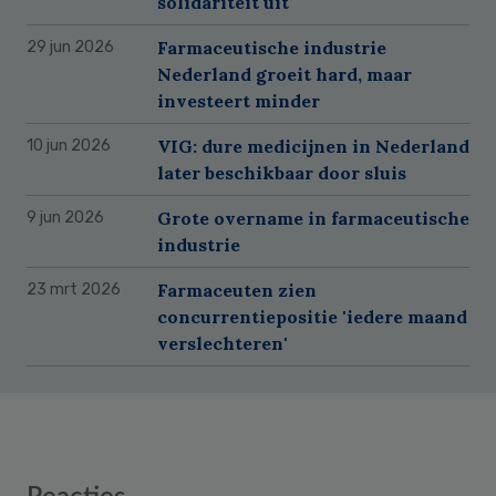
solidariteit uit'
Farmaceutische industrie
29 jun 2026
Nederland groeit hard, maar
investeert minder
VIG: dure medicijnen in Nederland
10 jun 2026
later beschikbaar door sluis
Grote overname in farmaceutische
9 jun 2026
industrie
Farmaceuten zien
23 mrt 2026
concurrentiepositie 'iedere maand
verslechteren'
Reader