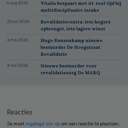
Vitalis bespaart met AI-tool tijd bij
6 aug 2026
multidisciplinaire intake
Revalidatiecentra: iets hogere
26 jun 2026
opbrengst, iets lagere winst
Hugo Keuzenkamp nieuwe
4 mei 2026
bestuurder De Hoogstraat
Revalidatie
Nieuwe bestuurder voor
4 mei 2026
revalidatiezorg De MARQ
Reader
Reacties
Interactions
Je moet
ingelogd zijn op
om een reactie te plaatsen.