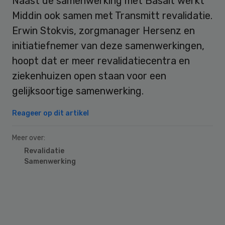
Naast de samenwerking met Basalt werkt
Middin ook samen met Transmitt revalidatie.
Erwin Stokvis, zorgmanager Hersenz en
initiatiefnemer van deze samenwerkingen,
hoopt dat er meer revalidatiecentra en
ziekenhuizen open staan voor een
gelijksoortige samenwerking.
Reageer op dit artikel
Meer over:
Revalidatie
Samenwerking
Primary
Sidebar