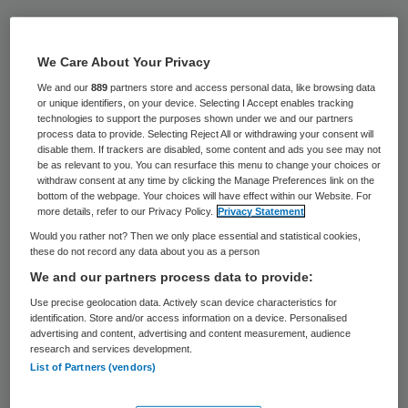
Middin en revalidatieorganisatie Basalt
gaan samenwerken bij de ondersteuning
We Care About Your Privacy
van mensen met niet-aangeboren
We and our
889
partners store and access personal data, like browsing data
hersenletsel. Mensen die bij Basalt in
or unique identifiers, on your device. Selecting I Accept enables tracking
technologies to support the purposes shown under we and our partners
revalidatie zijn maken voortaan in de
process data to provide. Selecting Reject All or withdrawing your consent will
disable them. If trackers are disabled, some content and ads you see may not
laatste fase kennis met een medewerker
be as relevant to you. You can resurface this menu to change your choices or
withdraw consent at any time by clicking the Manage Preferences link on the
van Middin, dat mensen met NAH op
bottom of the webpage. Your choices will have effect within our Website. For
verschillende manieren ondersteunt.
more details, refer to our Privacy Policy.
Privacy Statement
Would you rather not? Then we only place essential and statistical cookies,
these do not record any data about you as a person
Middin biedt mensen met NAH onder meer
We and our partners process data to provide:
het Hersenz behandelprogramma, een
Use precise geolocation data. Actively scan device characteristics for
behandeling met aandacht voor geestelijke,
identification. Store and/or access information on a device. Personalised
advertising and content, advertising and content measurement, audience
emotionele en lichamelijke aspecten. Het
research and services development.
versterken van de zelfredzaamheid en
List of Partners (vendors)
eigen regie van mensen met NAH zijn hierbij