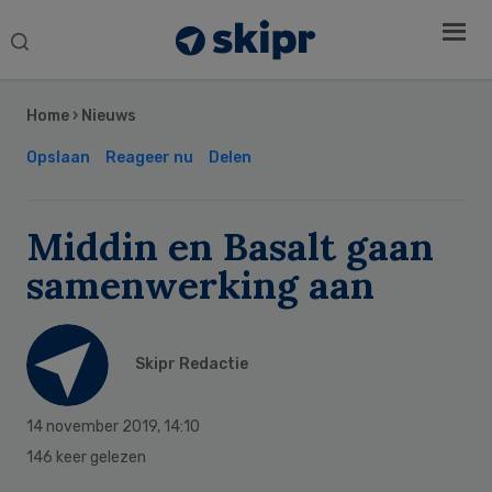
Search
this
Secondary
website
Sidebar
Home
›
Nieuws
Opslaan
Reageer nu
Delen
Middin en Basalt gaan
samenwerking aan
Skipr Redactie
14 november 2019
,
14:10
146 keer gelezen