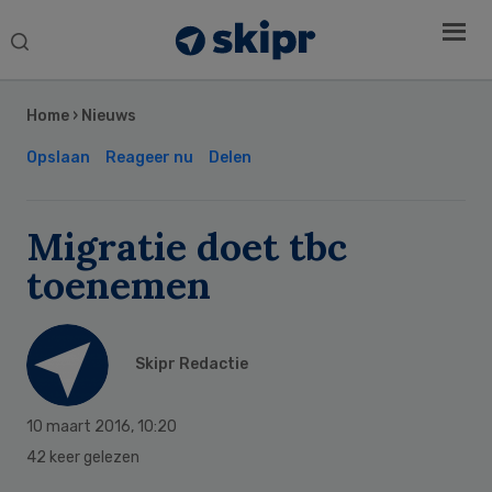
Search
this
Secondary
website
Sidebar
Home
›
Nieuws
Opslaan
Reageer nu
Delen
Migratie doet tbc
toenemen
Skipr Redactie
10 maart 2016
,
10:20
42 keer gelezen