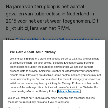
Na jaren van terugloop is het aantal
gevallen van tuberculose in Nederland in
2015 voor het eerst weer toegenomen. Dit
blijkt uit cijfers van het RIVM.
Het
Rijksinstituut voor Volksgezondheid en
Milieu (RIVM)
telde vorig jaar bij 867 mensen
We Care About Your Privacy
met tuberculose. In 2014 waren het er nog
We and our
889
partners store and access personal data, like browsing data
814. Een belangrijke verklaring voor de
or unique identifiers, on your device. Selecting I Accept enables tracking
technologies to support the purposes shown under we and our partners
toename is migratie. Vaak werden deze
process data to provide. Selecting Reject All or withdrawing your consent will
disable them. If trackers are disabled, some content and ads you see may not
mensen al met de tbc-bacil besmet voordat
be as relevant to you. You can resurface this menu to change your choices or
zij naar Nederland kwamen. Het is daarom
withdraw consent at any time by clicking the Manage Preferences link on the
bottom of the webpage. Your choices will have effect within our Website. For
niet voldoende om de ziekte alleen in
more details, refer to our Privacy Policy.
Privacy Statement
Nederland te bestrijden.
Would you rather not? Then we only place essential and statistical cookies,
these do not record any data about you as a person