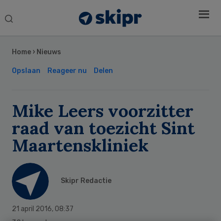
Search
this
Secondary
website
Sidebar
Home
›
Nieuws
Opslaan
Reageer nu
Delen
Mike Leers voorzitter
raad van toezicht Sint
Maartenskliniek
Skipr Redactie
21 april 2016
,
08:37