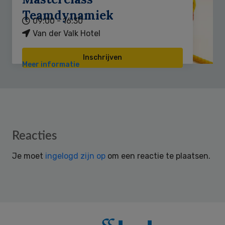
Teamdynamiek
09:00 - 16:30
Van der Valk Hotel
Inschrijven
Meer informatie
Reader
Reacties
Interactions
Je moet
ingelogd zijn op
om een reactie te plaatsen.