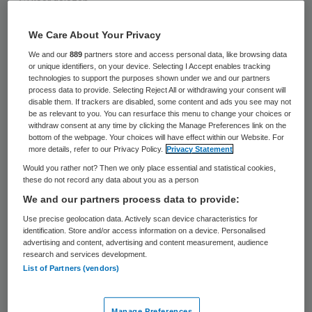
32 keer gelezen
We Care About Your Privacy
De raad van toezicht van de Sint
We and our
889
partners store and access personal data, like browsing data
Maartenskliniek heeft met ingang van 20
or unique identifiers, on your device. Selecting I Accept enables tracking
technologies to support the purposes shown under we and our partners
april een nieuwe voorzitter en een nieuw lid.
process data to provide. Selecting Reject All or withdrawing your consent will
disable them. If trackers are disabled, some content and ads you see may not
Mike Leers is benoemd tot voorzitter en
be as relevant to you. You can resurface this menu to change your choices or
René Penning de Vries tot lid.
withdraw consent at any time by clicking the Manage Preferences link on the
bottom of the webpage. Your choices will have effect within our Website. For
more details, refer to our Privacy Policy.
Privacy Statement
Het is de bedoeling dat Penning de Vries
Would you rather not? Then we only place essential and statistical cookies,
binnen afzienbare termijn de
these do not record any data about you as a person
We and our partners process data to provide:
voorzittershamer van Leers overneemt.
Use precise geolocation data. Actively scan device characteristics for
Leers is sinds 2009 lid van de raad van
identification. Store and/or access information on a device. Personalised
toezicht en fungeert al geruime tijd als
advertising and content, advertising and content measurement, audience
research and services development.
vicevoorzitter.
List of Partners (vendors)
Leers volgt Vincent Paes op als voorzitter.
Manage Preferences