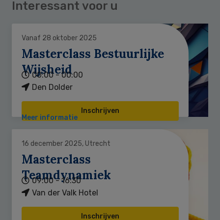
Interessant voor u
Vanaf 28 oktober 2025
Masterclass Bestuurlijke
Wijsheid
00:00 - 00:00
Den Dolder
Inschrijven
Meer informatie
16 december 2025, Utrecht
Masterclass
Teamdynamiek
09:00 - 16:30
Van der Valk Hotel
Inschrijven