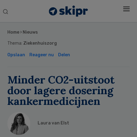
Search
this
Secondary
website
Sidebar
Home
›
Nieuws
Thema:
Ziekenhuiszorg
Opslaan
Reageer nu
Delen
Minder CO2-uitstoot
door lagere dosering
kankermedicijnen
Laura van Elst