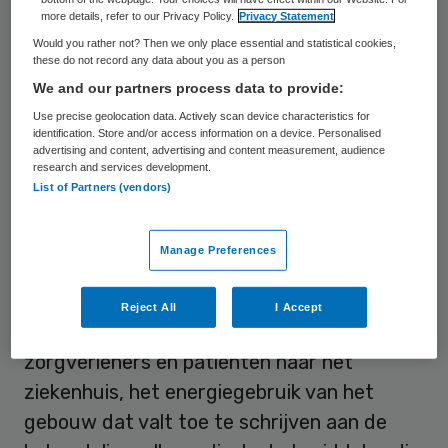
patiënt. Daardoor is er minder medicatie
more details, refer to our Privacy Policy.
Privacy Statement
nodig. Uit eerder
onderzoek
van apotheker
Would you rather not? Then we only place essential and statistical cookies,
Ruben Malmberg blijkt dat de werkwijze
these do not record any data about you as a person
We and our partners process data to provide:
effectiever en goedkoper is.
Use precise geolocation data. Actively scan device characteristics for
identification. Store and/or access information on a device. Personalised
advertising and content, advertising and content measurement, audience
CO2-voetprint
research and services development.
List of Partners (vendors)
In
vervolgonderzoek
keek Malmberg met
zijn collega’s naar de impact van de
Manage Preferences
werkwijze op het milieu. Daarbij keek hij
naar de productie van de geneesmiddelen in
Reject All
I Accept
de fabriek, de vervoersbewegingen van
zorgverleners en patiënten naar het
ziekenhuis, het energiegebruik van het
gebouw dat valt toe te schrijven aan de