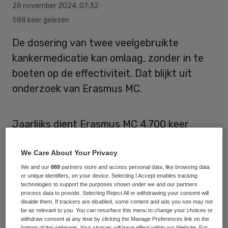
28 november 2024
,
07:32
588 keer gelezen
De dosering van twee veelgebruikte
kankermedicatie kan omlaag, zonder in te
boeten op de effectiviteit. Dat blijkt uit
onderzoek van Erasmus MC.
Jaarlijks dient Erasmus MC 4.700 keer
pembrolizumab en nivolumab via een
infuuszak toe als immuuntherapie.
We Care About Your Privacy
Apothekers van het Erasmus MC volgen niet
We and our
889
partners store and access personal data, like browsing data
or unique identifiers, on your device. Selecting I Accept enables tracking
de door de fabrikant geadviseerde
technologies to support the purposes shown under we and our partners
process data to provide. Selecting Reject All or withdrawing your consent will
standaarddosis, maar bepalen de
disable them. If trackers are disabled, some content and ads you see may not
be as relevant to you. You can resurface this menu to change your choices or
toediening op basis van het gewicht van de
withdraw consent at any time by clicking the Manage Preferences link on the
bottom of the webpage. Your choices will have effect within our Website. For