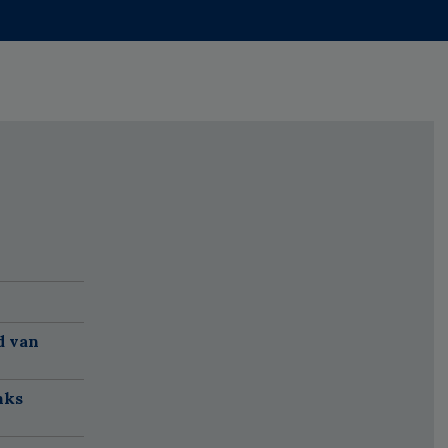
d van
nks