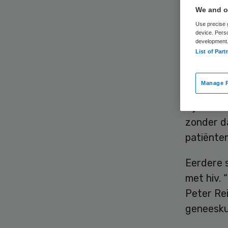
We and ou
Use precise g
device. Pers
development
List of Part
Nederland
Manage P
mensen is
bijna 27
zonder da
patiënten
Eerdere 
met hiv.
Peter Rei
geneesku