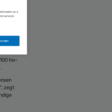
information on a
and services
82
Accept
jnlijk
ben
100 hiv-
.
ensen
”, zegt
endige