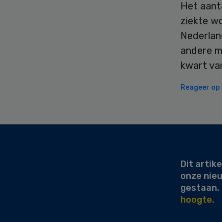
Het aanta
ziekte wo
Nederlan
andere m
kwart van
Reageer op d
Secondary
Sidebar
Dit artike
onze nie
gestaan.
hoogte.