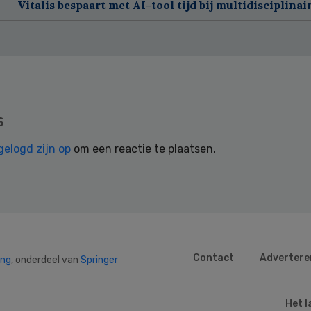
Vitalis bespaart met AI-tool tijd bij multidisciplinai
s
gelogd zijn op
om een reactie te plaatsen.
Contact
Advertere
ing
, onderdeel van
Springer
Het l