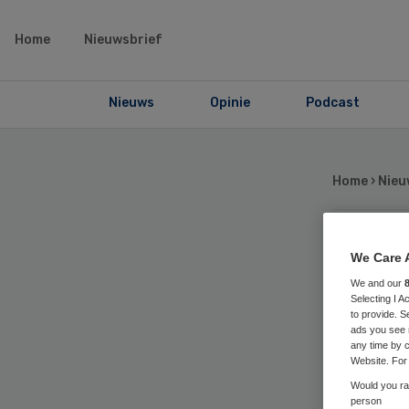
Home
Nieuwsbrief
Nieuws
Opinie
Podcast
Home
›
Nieu
Mi
We Care 
We and our
Selecting I 
Ne
to provide. S
ads you see 
any time by c
ge
Website. For 
Would you rat
person