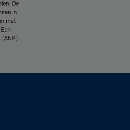
alen. De
nsen in
en met
 Een
. (ANP)