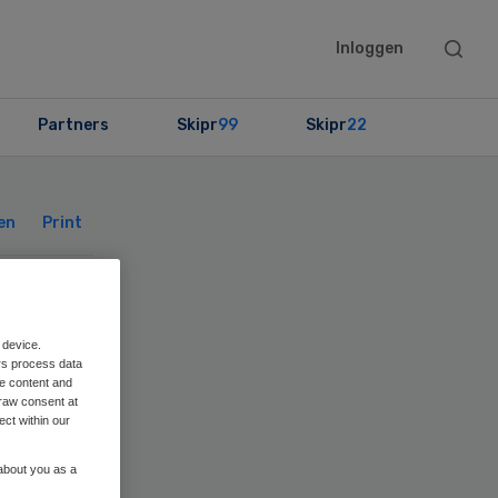
Searc
Inloggen
this
websit
Partners
Skipr
99
Skipr
22
Primary
Sidebar
en
Print
 device.
rs process data
me content and
raw consent at
ect within our
 about you as a