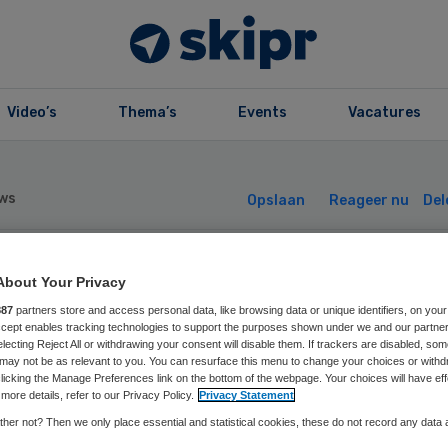
Video’s
Thema’s
Events
Vacatures
ws
Opslaan
Reageer nu
Del
nder hiv in
About Your Privacy
887
partners store and access personal data, like browsing data or unique identifiers, on your
Accept enables tracking technologies to support the purposes shown under we and our partne
derland dan
electing Reject All or withdrawing your consent will disable them. If trackers are disabled, so
may not be as relevant to you. You can resurface this menu to change your choices or withd
licking the Manage Preferences link on the bottom of the webpage. Your choices will have eff
dacht
more details, refer to our Privacy Policy.
Privacy Statement
her not? Then we only place essential and statistical cookies, these do not record any data