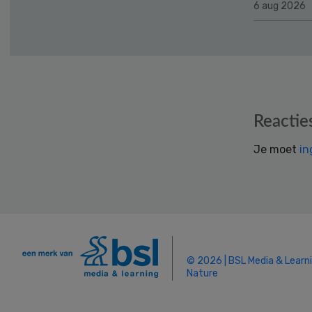
6 aug 2026
Reader
Reactie
Interactions
Je moet
in
© 2026 | BSL Media & Learn
Nature