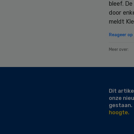
bleef. De
door enk
meldt Kl
Reageer op d
Meer over:
Secondary
Sidebar
Dit artike
onze nie
gestaan.
hoogte.