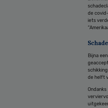
schadecla
de covid-
iets ver
“Amerikaa
Schade
Bijna ee
geaccepte
schikking
de helft 
Ondanks 
verviervo
uitgekeer