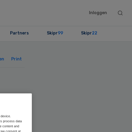
Searc
Inloggen
this
websit
Partners
Skipr
99
Skipr
22
Primary
Sidebar
en
Print
 device.
rs process data
me content and
raw consent at