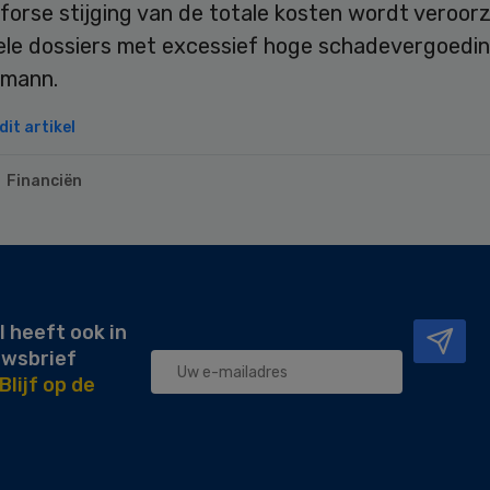
 forse stijging van de totale kosten wordt veroor
ele dossiers met excessief hoge schadevergoedi
emann.
it artikel
Financiën
l heeft ook in
uwsbrief
Blijf op de