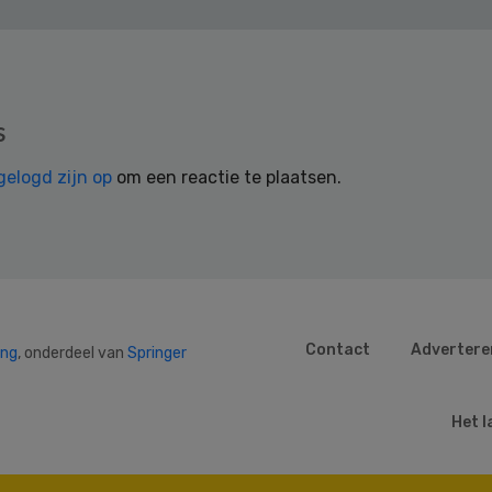
s
gelogd zijn op
om een reactie te plaatsen.
Contact
Advertere
ing
, onderdeel van
Springer
Het l