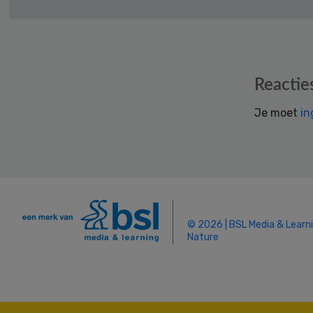
Reader
Reactie
Interactions
Je moet
in
© 2026 | BSL Media & Learn
Nature