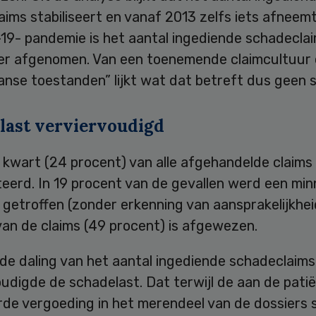
ims stabiliseert en vanaf 2013 zelfs iets afneemt
19- pandemie is het aantal ingediende schadeclai
der afgenomen. Van een toenemende claimcultuur 
nse toestanden” lijkt wat dat betreft dus geen s
last verviervoudigd
n kwart (24 procent) van alle afgehandelde claim
erd. In 19 procent van de gevallen werd een minn
 getroffen (zonder erkenning van aansprakelijkheid
van de claims (49 procent) is afgewezen.
de daling van het aantal ingediende schadeclaims
udigde de schadelast. Dat terwijl de aan de pati
de vergoeding in het merendeel van de dossiers s