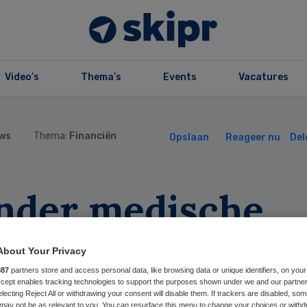
Video’s
Thema’s
Events
Vacatures
ws
Thema:
Financiën
Opslaan
Reageer nu
Del
nder medische
adeclaims, flink
About Your Privacy
gere
887
partners store and access personal data, like browsing data or unique identifiers, on your
Accept enables tracking technologies to support the purposes shown under we and our partne
electing Reject All or withdrawing your consent will disable them. If trackers are disabled, so
may not be as relevant to you. You can resurface this menu to change your choices or withd