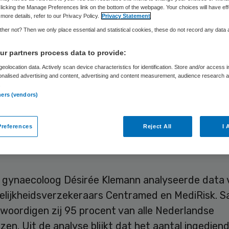
hadevergoedinge
licking the Manage Preferences link on the bottom of the webpage. Your choices will have eff
more details, refer to our Privacy Policy.
Privacy Statement
her not? Then we only place essential and statistical cookies, these do not record any data
r partners process data to provide:
Sytse Wilman
18 november 2022
,
07:48
518 keer gelezen
eolocation data. Actively scan device characteristics for identification. Store and/or access 
onalised advertising and content, advertising and content measurement, audience research 
.
ners (vendors)
al ingediende schadeclaims tegen ziekenhuizen 
 Tegelijkertijd zijn de toegekende schadevergoedin
schoten. Dat blijkt uit onderzoek van jurist en
references
Reject All
I 
oog Désirée Klemann van het Maastricht UMC+.
n gynaecoloog Désirée Klemann analyseerde data 
elijkheidsverzekeraars Centramed en MediRisk. 
woordigen zij 95 procent van alle Nederlandse
zen. Uit de analyse blijkt dat het aantal ingedien