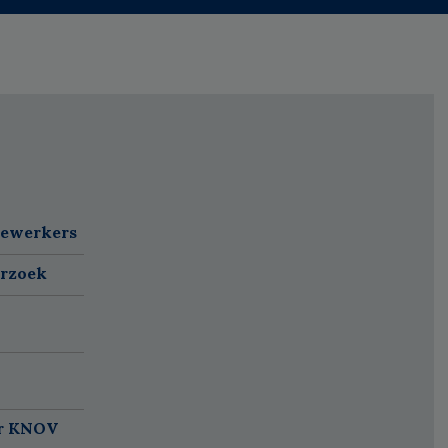
dewerkers
erzoek
ar KNOV