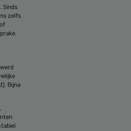
. Sinds
ms zelfs
of
prake.
s werd
elijke
). Bijna
,
ënten
tabiel