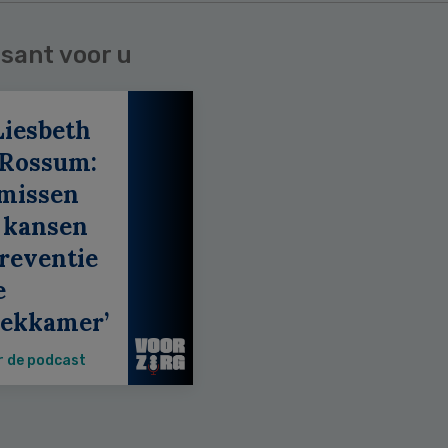
sant voor u
Liesbeth
 Rossum:
 missen
 kansen
reventie
e
eekkamer’
r de podcast