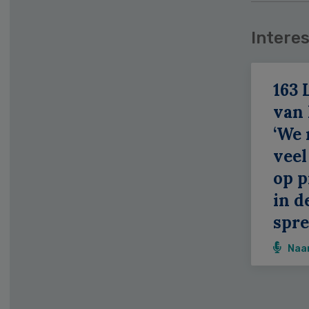
Interes
163 
van
‘We
veel
op p
in d
spr
Naa